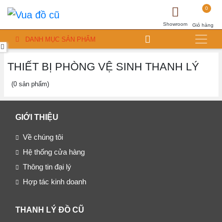
0
Showroom
Giỏ hàng
DANH MỤC SẢN PHẨM
THIẾT BỊ PHÒNG VỆ SINH THANH LÝ
(0 sản phẩm)
GIỚI THIỆU
Về chúng tôi
Hệ thống cửa hàng
Thông tin đại lý
Hợp tác kinh doanh
THANH LÝ ĐỒ CŨ