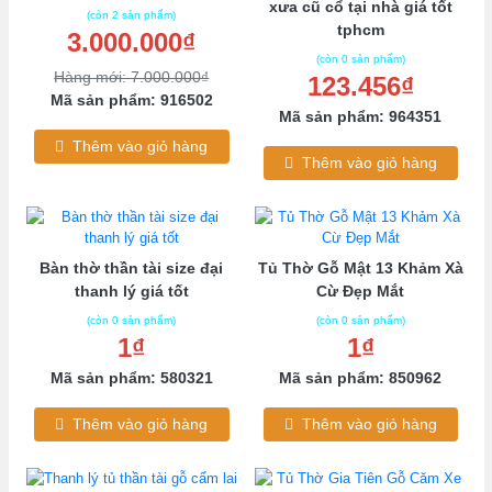
xưa cũ cổ tại nhà giá tốt
Tủ thờ 13 trám
– mẫu tủ xưa truyền thống miền Tây
(còn 2 sản phẩm)
tphcm
3.000.000₫
Tủ thờ bụng phệ
– kiểu dáng cổ điển, sang trọng, thể hiện sự
(còn 0 sản phẩm)
sung túc
Hàng mới: 7.000.000₫
123.456₫
Mã sản phẩm: 916502
Tủ thờ trơn xưa
– mộc mạc, đơn giản, mang đậm nét truyền
Mã sản phẩm: 964351
thống
Thêm vào giỏ hàng
Thêm vào giỏ hàng
Và các dòng
tủ thờ gỗ gụ, gỗ mun, gỗ hương, gỗ xoan đào,
gỗ đỏ,...
DỊCH VỤ TẬN TÂM – UY TÍN:
Thu mua tận nơi – định giá nhanh, thanh toán liền tay
Bàn thờ thần tài size đại
Tủ Thờ Gỗ Mật 13 Khảm Xà
Bán tủ thờ đã qua chọn lọc, được vệ sinh – tân trang – giữ nguyên giá
thanh lý giá tốt
Cừ Đẹp Mắt
trị tâm linh
(còn 0 sản phẩm)
(còn 0 sản phẩm)
Có nhận phục hồi – sửa chữa – chạm khắc lại hoa văn cho tủ thờ cũ
1₫
1₫
Đội ngũ am hiểu về gỗ, phong thủy và giá trị truyền thống
Mã sản phẩm: 580321
Mã sản phẩm: 850962
Thêm vào giỏ hàng
Thêm vào giỏ hàng