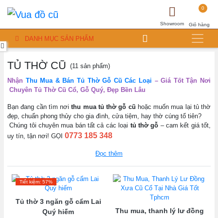
0
Showroom
Giỏ hàng
DANH MỤC SẢN PHẨM
TỦ THỜ CŨ
(11 sản phẩm)
Nhận
Thu Mua & Bán Tủ Thờ Gỗ Cũ Các Loại
– Giá Tốt Tận Nơi
Chuyên Tủ Thờ Cũ Cổ, Gỗ Quý, Đẹp Bền Lâu
Bạn đang cần tìm nơi
thu mua tủ thờ gỗ cũ
hoặc muốn mua lại tủ thờ
đẹp, chuẩn phong thủy cho gia đình, cửa tiệm, hay thờ cúng tổ tiên?
Chúng tôi chuyên mua bán tất cả các loại
tủ thờ gỗ
– cam kết giá tốt,
0773 185 348
uy tín, tận nơi! GỌI
MUA & BÁN ĐA DẠNG CÁC LOẠI TỦ
Đọc thêm
THỜ:
Tủ thần tài – thổ địa
cho cửa hàng, quán ăn, công ty
Tiết kiệm: 57%
Tủ thờ Gò Công
nổi tiếng với đường nét tinh xảo, gỗ quý lâu
Tủ thờ 3 ngăn gỗ cẩm Lai
năm
Thu mua, thanh lý lư đồng
Quý hiếm