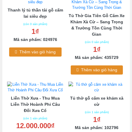
Thanh lý tủ thần tài gỗ cẩm
Tủ Thờ Gia Tiên Gỗ Căm Xe
lai siêu đẹp
Khảm Xà Cừ – Sang Trọng
(còn 0 sản phẩm)
& Trường Tồn Cùng Thời
1₫
Gian
Mã sản phẩm: 024976
(còn 0 sản phẩm)
1₫
Thêm vào giỏ hàng
Mã sản phẩm: 435729
Thêm vào giỏ hàng
Liễn Thờ Xưa - Thu Mua
Tủ thờ gỗ căm xe khảm xà
Liễn Thờ Hoành Phi Câu
cừ
Đối Xưa Cổ
(còn 1 sản phẩm)
1₫
(còn 1 sản phẩm)
12.000.000₫
Mã sản phẩm: 102796