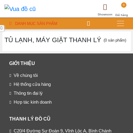
0
Showroom
Giỏ hàng
DANH MỤC SẢN PHẨM
TỦ LẠNH, MÁY GIẶT THANH LÝ
(0 sản phẩm)
GIỚI THIỆU
Về chúng tôi
Hệ thống cửa hàng
Thông tin đại lý
Hợp tác kinh doanh
THANH LÝ ĐỒ CŨ
C20/4 Đường Sư Đoàn 9, Vĩnh Lộc A, Bình Chánh