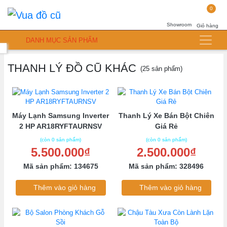
0
Showroom
Giỏ hàng
DANH MỤC SẢN PHẨM
THANH LÝ ĐỒ CŨ KHÁC
(25 sản phẩm)
Máy Lạnh Samsung Inverter
Thanh Lý Xe Bán Bột Chiên
2 HP AR18RYFTAURNSV
Giá Rẻ
(còn 0 sản phẩm)
(còn 0 sản phẩm)
5.500.000₫
2.500.000₫
Mã sản phẩm: 134675
Mã sản phẩm: 328496
Thêm vào giỏ hàng
Thêm vào giỏ hàng