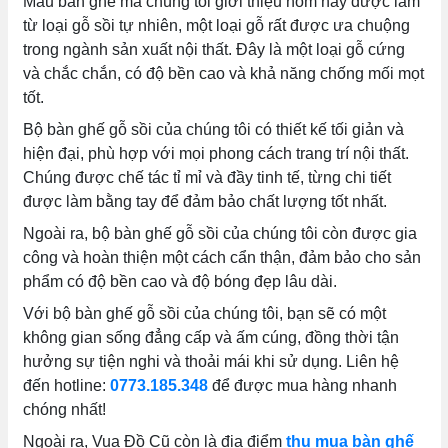
Mẫu bàn ghế mà chúng tôi giới thiệu hôm nay được làm
từ loại gỗ sồi tự nhiên, một loại gỗ rất được ưa chuộng
trong ngành sản xuất nội thất. Đây là một loại gỗ cứng
và chắc chắn, có độ bền cao và khả năng chống mối mọt
tốt.
Bộ bàn ghế gỗ sồi của chúng tôi có thiết kế tối giản và
hiện đại, phù hợp với mọi phong cách trang trí nội thất.
Chúng được chế tác tỉ mỉ và đầy tinh tế, từng chi tiết
được làm bằng tay để đảm bảo chất lượng tốt nhất.
Ngoài ra, bộ bàn ghế gỗ sồi của chúng tôi còn được gia
công và hoàn thiện một cách cẩn thận, đảm bảo cho sản
phẩm có độ bền cao và độ bóng đẹp lâu dài.
Với bộ bàn ghế gỗ sồi của chúng tôi, bạn sẽ có một
không gian sống đẳng cấp và ấm cúng, đồng thời tận
hưởng sự tiện nghi và thoải mái khi sử dụng. Liên hệ
đến hotline:
0773.185.348
để được mua hàng nhanh
chóng nhất!
Ngoài ra, Vua Đồ Cũ còn là địa điểm
thu mua bàn ghế