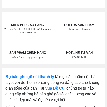
MIỄN PHÍ GIAO HÀNG
ĐỔI TRẢ SẢN PHẨM
Với hóa đơn trên 5.000.000 vnđ trong nội
Trong vòng 3 ngày
thành TP.HCM
SẢN PHẨM CHÍNH HÃNG
HOTLINE TƯ VẤN
0773185348
Mẫu mã đa dạng phong phú
Bộ bàn ghế gỗ sồi thanh lý
là một sản phẩm nội thất
tuyệt vời để thêm sự sang trọng và đẳng cấp cho không
gian sống của bạn. Tại
Vua Đồ Cũ
, chúng tôi tự hào
cung cấp những bộ bàn ghế gỗ sồi chất lượng cao với
thiết kế đẹp mắt và độ bền vượt trội.