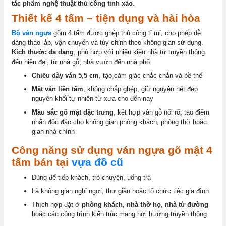
tác phẩm nghệ thuật thủ công tinh xảo
.
Thiết kế 4 tấm – tiện dụng và hài hòa
Bộ ván ngựa
gồm 4 tấm được ghép thủ công tỉ mỉ, cho phép dễ
dàng tháo lắp, vận chuyển và tùy chỉnh theo không gian sử dụng.
Kích thước đa dạng
, phù hợp với nhiều kiểu nhà từ truyền thống
đến hiện đại, từ nhà gỗ, nhà vườn đến nhà phố.
Chiều dày ván 5,5 cm
, tạo cảm giác chắc chắn và bề thế
Mặt ván liền tấm
, không chắp ghép, giữ nguyên nét đẹp
nguyên khối tự nhiên từ xưa cho đến nay
Màu sắc gõ mật đặc trưng
, kết hợp vân gỗ nổi rõ, tạo điểm
nhấn độc đáo cho không gian phòng khách, phòng thờ hoặc
gian nhà chính
Công năng sử dụng ván ngựa gõ mật 4
tấm bán tại
vựa đồ cũ
Dùng để tiếp khách, trò chuyện, uống trà
Là không gian nghỉ ngơi, thư giãn hoặc tổ chức tiệc gia đình
Thích hợp đặt ở
phòng khách, nhà thờ họ, nhà từ đường
hoặc các công trình kiến trúc mang hơi hướng truyền thống