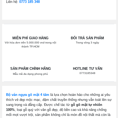
Liên hệ:
0773 185 348
MIỄN PHÍ GIAO HÀNG
ĐỔI TRẢ SẢN PHẨM
Với hóa đơn trên 5.000.000 vnđ trong nội
Trong vòng 3 ngày
thành TP.HCM
SẢN PHẨM CHÍNH HÃNG
HOTLINE TƯ VẤN
0773185348
Mẫu mã đa dạng phong phú
Bộ ván ngựa gõ mật 4 tấm
là lựa chọn hoàn hảo cho những ai yêu
thích vẻ đẹp mộc mạc, đậm chất truyền thống nhưng vẫn toát lên sự
sang trọng và đẳng cấp. Được chế tác từ
gỗ gõ mật tự nhiên
100%
, loại gỗ quý với vân gỗ đẹp, độ bền cao và khả năng chống
mối mọt vượt trội, sản phẩm không chỉ là món đồ nội thất mà còn là