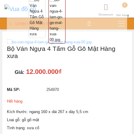
0
Showroom
Giỏ hàng
DANH MỤC SẢN PHẨM
Bộ Ván Ngựa 4 Tấm Gỗ Gõ Mật Hàng
xưa
12.000.000₫
Giá:
Mã SP:
254970
Hết hàng
Kích thước: ngang 160 x dài 267 x dày 5,5 cm
Loại gỗ: gỗ gõ mật
Tình trạng: xưa cổ