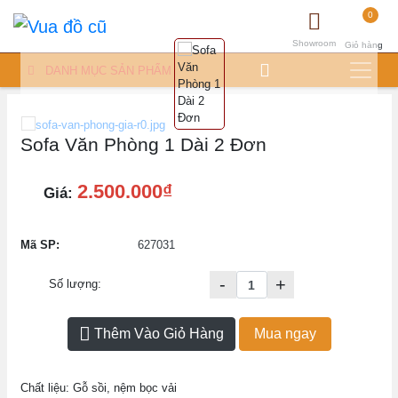
0
Showroom
Giỏ hàng
DANH MỤC SẢN PHẨM
Sofa Văn Phòng 1 Dài 2 Đơn
2.500.000₫
Giá:
Mã SP:
627031
-
+
Số lượng:
Thêm Vào Giỏ Hàng
Mua ngay
Chất liệu: Gỗ sồi, nệm bọc vải