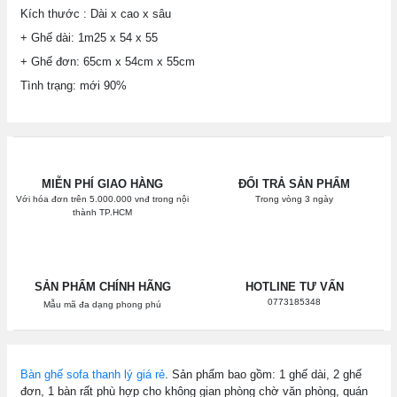
Kích thước : Dài x cao x sâu
+ Ghế dài: 1m25 x 54 x 55
+ Ghế đơn: 65cm x 54cm x 55cm
Tình trạng: mới 90%
MIỄN PHÍ GIAO HÀNG
ĐỔI TRẢ SẢN PHẨM
Với hóa đơn trên 5.000.000 vnđ trong nội
Trong vòng 3 ngày
thành TP.HCM
SẢN PHẨM CHÍNH HÃNG
HOTLINE TƯ VẤN
0773185348
Mẫu mã đa dạng phong phú
Bàn ghế sofa thanh lý giá rẻ
. Sản phẩm bao gồm: 1 ghế dài, 2 ghế
đơn, 1 bàn rất phù hợp cho không gian phòng chờ văn phòng, quán