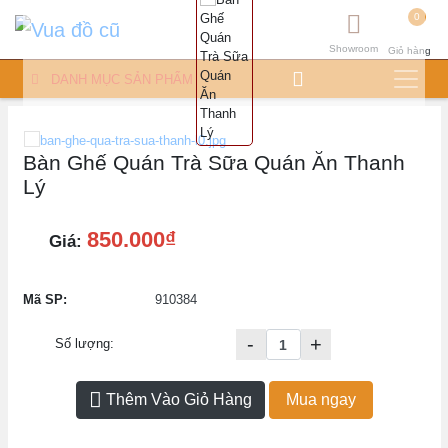
0
Showroom
Giỏ hàng
DANH MỤC SẢN PHẨM
Bàn Ghế Quán Trà Sữa Quán Ăn Thanh
Lý
850.000₫
Giá:
Mã SP:
910384
-
+
Số lượng:
Thêm Vào Giỏ Hàng
Mua ngay