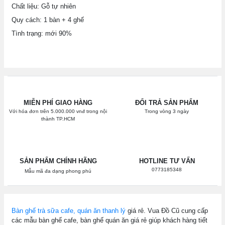
Chất liệu: Gỗ tự nhiên
Quy cách: 1 bàn + 4 ghế
Tình trạng: mới 90%
MIỄN PHÍ GIAO HÀNG
ĐỔI TRẢ SẢN PHẨM
Với hóa đơn trên 5.000.000 vnđ trong nội
Trong vòng 3 ngày
thành TP.HCM
SẢN PHẨM CHÍNH HÃNG
HOTLINE TƯ VẤN
0773185348
Mẫu mã đa dạng phong phú
Bàn ghế trà sữa cafe, quán ăn thanh lý
giá rẻ. Vua Đồ Cũ cung cấp
các mẫu bàn ghế cafe, bàn ghế quán ăn giá rẻ giúp khách hàng tiết