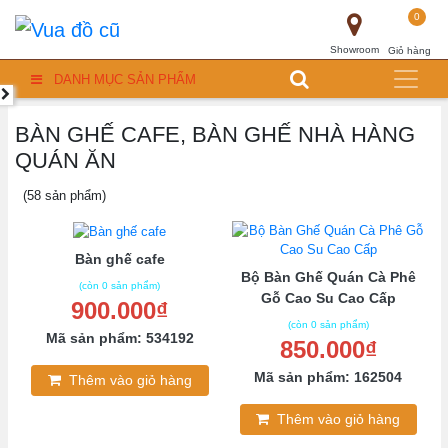
0
Showroom
Giỏ hàng
DANH MỤC SẢN PHẨM
BÀN GHẾ CAFE, BÀN GHẾ NHÀ HÀNG
QUÁN ĂN
(58 sản phẩm)
Bàn ghế cafe
Bộ Bàn Ghế Quán Cà Phê
(còn 0 sản phẩm)
Gỗ Cao Su Cao Cấp
900.000₫
(còn 0 sản phẩm)
Mã sản phẩm: 534192
850.000₫
Mã sản phẩm: 162504
Thêm vào giỏ hàng
Thêm vào giỏ hàng