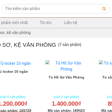
 phẩm mới nhất
Tin tức
Liên hệ
 sơ, kệ văn phòng
Ồ SƠ, KỆ VĂN PHÒNG
(7 sản phẩm)
ủ locker 10 ngăn
Tủ Hồ Sơ Văn Phòng
Tủ sắ
(còn 0 sản phẩm)
(còn 0 sản phẩm)
(cò
1.200.000₫
1.400.000₫
8
 sản phẩm: 165729
Mã sản phẩm: 189423
Mã sả