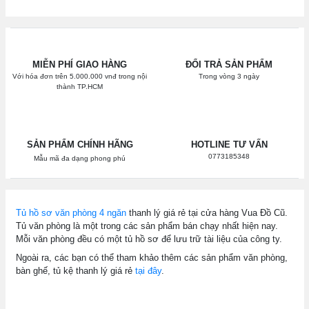
MIỄN PHÍ GIAO HÀNG
ĐỔI TRẢ SẢN PHẨM
Với hóa đơn trên 5.000.000 vnđ trong nội
Trong vòng 3 ngày
thành TP.HCM
SẢN PHẨM CHÍNH HÃNG
HOTLINE TƯ VẤN
0773185348
Mẫu mã đa dạng phong phú
Tủ hồ sơ văn phòng 4 ngăn
thanh lý giá rẻ tại cửa hàng Vua Đồ Cũ.
Tủ văn phòng là một trong các sản phẩm bán chạy nhất hiện nay.
Mỗi văn phòng đều có một tủ hồ sơ để lưu trữ tài liệu của công ty.
Ngoài ra, các bạn có thể tham khảo thêm các sản phẩm văn phòng,
bàn ghế, tủ kệ thanh lý giá rẻ
tại đây
.