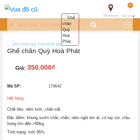
0
Showroom
Giỏ hàng
DANH MỤC SẢN PHẨM
Ghế chân Quỳ Hoà Phát
350.000₫
Giá:
Mã SP:
179642
Hết hàng
Chất liệu: nệm lưới, chân sắt
Đặc điểm: khung sườn chắc chắn, nệm ngồi êm ái, có tay vịn, chịu
trọng lớn đến >80kg
Tình trạng: mới 95%