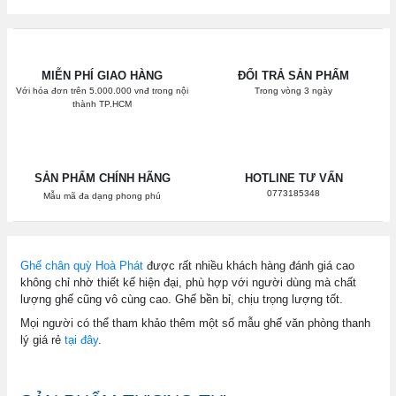
MIỄN PHÍ GIAO HÀNG
ĐỔI TRẢ SẢN PHẨM
Với hóa đơn trên 5.000.000 vnđ trong nội
Trong vòng 3 ngày
thành TP.HCM
SẢN PHẨM CHÍNH HÃNG
HOTLINE TƯ VẤN
0773185348
Mẫu mã đa dạng phong phú
Ghế chân quỳ Hoà Phát
được rất nhiều khách hàng đánh giá cao
không chỉ nhờ thiết kế hiện đại, phù hợp với người dùng mà chất
lượng ghế cũng vô cùng cao. Ghế bền bỉ, chịu trọng lượng tốt.
Mọi người có thể tham khảo thêm một số mẫu ghế văn phòng thanh
lý giá rẻ
tại đây
.