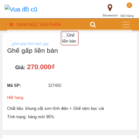
0
Showroom
Giỏ hàng
DANH MỤC SẢN PHẨM
Ghế gấp liền bàn
270.000₫
Giá:
Mã SP:
327450
Hết hàng
Chất liệu: khung sắt sơn tĩnh điện + Ghế nệm bọc vải
Tình trạng: hàng mới 95%