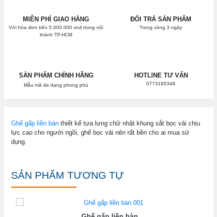
MIỄN PHÍ GIAO HÀNG
ĐỔI TRẢ SẢN PHẨM
Với hóa đơn trên 5.000.000 vnđ trong nội
Trong vòng 3 ngày
thành TP.HCM
SẢN PHẨM CHÍNH HÃNG
HOTLINE TƯ VẤN
0773185348
Mẫu mã đa dạng phong phú
Ghế gấp liền bàn
thiết kế tựa lưng chữ nhật khung sắt bọc vải chịu
lực cao cho người ngồi, ghế bọc vải nên rất bền cho ai mua sử
dụng.
SẢN PHẨM TƯƠNG TỰ
Ghế gấp liền bàn