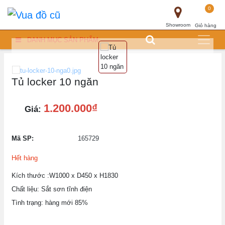
0
Showroom
Giỏ hàng
DANH MỤC SẢN PHẨM
Tủ locker 10 ngăn
1.200.000₫
Giá:
Mã SP:
165729
Hết hàng
Kích thước :W1000 x D450 x H1830
Chất liệu: Sắt sơn tĩnh điện
Tình trạng: hàng mới 85%