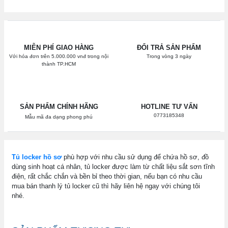
MIỄN PHÍ GIAO HÀNG
ĐỔI TRẢ SẢN PHẨM
Với hóa đơn trên 5.000.000 vnđ trong nội
Trong vòng 3 ngày
thành TP.HCM
SẢN PHẨM CHÍNH HÃNG
HOTLINE TƯ VẤN
0773185348
Mẫu mã đa dạng phong phú
Tủ locker hồ sơ
phù hợp với nhu cầu sử dụng để chứa hồ sơ, đồ
dùng sinh hoạt cá nhân, tủ locker được làm từ chất liệu sắt sơn tĩnh
điện, rất chắc chắn và bền bỉ theo thời gian, nếu bạn có nhu cầu
mua bán thanh lý tủ locker cũ thì hãy liên hệ ngay với chúng tôi
nhé.