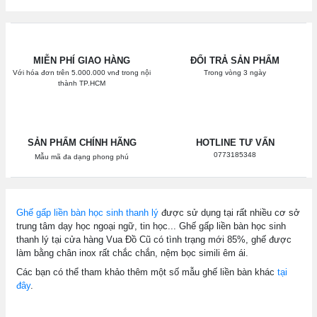
MIỄN PHÍ GIAO HÀNG
ĐỔI TRẢ SẢN PHẨM
Với hóa đơn trên 5.000.000 vnđ trong nội
Trong vòng 3 ngày
thành TP.HCM
SẢN PHẨM CHÍNH HÃNG
HOTLINE TƯ VẤN
0773185348
Mẫu mã đa dạng phong phú
Ghế gấp liền bàn học sinh thanh lý
được sử dụng tại rất nhiều cơ sở
trung tâm dạy học ngoại ngữ, tin học... Ghế gấp liền bàn học sinh
thanh lý tại cửa hàng Vua Đồ Cũ có tình trạng mới 85%, ghế được
làm bằng chân inox rất chắc chắn, nệm bọc simili êm ái.
Các bạn có thể tham khảo thêm một số mẫu ghế liền bàn khác
tại
đây
.