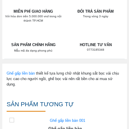
MIỄN PHÍ GIAO HÀNG
ĐỔI TRẢ SẢN PHẨM
Với hóa đơn trên 5.000.000 vnđ trong nội
Trong vòng 3 ngày
thành TP.HCM
SẢN PHẨM CHÍNH HÃNG
HOTLINE TƯ VẤN
0773185348
Mẫu mã đa dạng phong phú
Ghế gấp liền bàn
thiết kế tựa lưng chữ nhật khung sắt bọc vải chịu
lực cao cho người ngồi, ghế bọc vải nên rất bền cho ai mua sử
dụng.
SẢN PHẨM TƯƠNG TỰ
Ghế gấp liền bàn