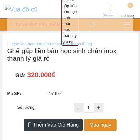
0
Showroom
Giỏ hàng
DANH MỤC SẢN PHẨM
Ghế gấp liền bàn học sinh chân inox
thanh lý giá rẻ
320.000₫
Giá:
Mã SP:
451872
-
+
Số lượng:
Thêm Vào Giỏ Hàng
Mua ngay