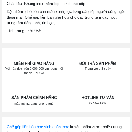
Chất liệu: Khung inox, nệm bọc simili cao cấp
Đặc điểm: ghế liền bàn màu xanh, tựa lưng dài giúp người dùng ngồi
thoải mái. Ghế gấp liền bàn phù hợp cho các trung tâm dạy học,
trung tâm tiếng anh, tin học,...
Tình trạng: mới 95%
MIỄN PHÍ GIAO HÀNG
ĐỔI TRẢ SẢN PHẨM
Với hóa đơn trên 5.000.000 vnđ trong nội
Trong vòng 3 ngày
thành TP.HCM
SẢN PHẨM CHÍNH HÃNG
HOTLINE TƯ VẤN
0773185348
Mẫu mã đa dạng phong phú
Ghế gấp liền bàn học sinh chân inox
là sản phẩm được nhiều trung