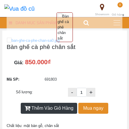
0
Showroom
Giỏ hàng
DANH MỤC SẢN PHẨM
Bàn ghế cà phê chân sắt
850.000₫
Giá:
Mã SP:
691803
-
+
Số lượng:
Thêm Vào Giỏ Hàng
Mua ngay
Chất liệu: mặt bàn gỗ, chân sắt