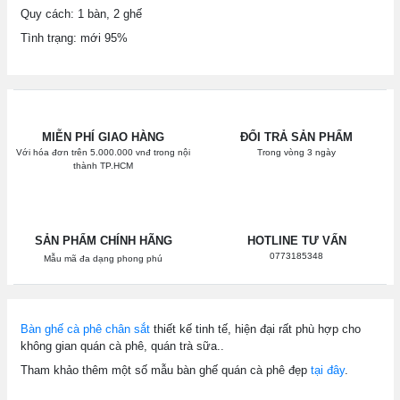
Quy cách: 1 bàn, 2 ghế
Tình trạng: mới 95%
MIỄN PHÍ GIAO HÀNG
ĐỔI TRẢ SẢN PHẨM
Với hóa đơn trên 5.000.000 vnđ trong nội
Trong vòng 3 ngày
thành TP.HCM
SẢN PHẨM CHÍNH HÃNG
HOTLINE TƯ VẤN
0773185348
Mẫu mã đa dạng phong phú
Bàn ghế cà phê chân sắt
thiết kế tinh tế, hiện đại rất phù hợp cho
không gian quán cà phê, quán trà sữa..
Tham khảo thêm một số mẫu bàn ghế quán cà phê đẹp
tại đây
.