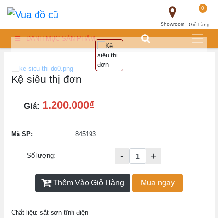
0
Showroom
Giỏ hàng
DANH MỤC SẢN PHẨM
Kệ siêu thị đơn
1.200.000₫
Giá:
Mã SP:
845193
-
+
Số lượng:
Thêm Vào Giỏ Hàng
Mua ngay
Chất liệu: sắt sơn tĩnh điện