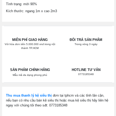
Tình trạng: mới 90%
Kích thước: ngang 1m x cao 2m3
MIỄN PHÍ GIAO HÀNG
ĐỔI TRẢ SẢN PHẨM
Với hóa đơn trên 5.000.000 vnđ trong nội
Trong vòng 3 ngày
thành TP.HCM
SẢN PHẨM CHÍNH HÃNG
HOTLINE TƯ VẤN
0773185348
Mẫu mã đa dạng phong phú
Thu mua thanh lý kệ siêu thị
đơn tại tphcm và các tỉnh lân cận,
nếu bạn có nhu cầu bán kệ siêu thị hoặc mua kệ siêu thị hãy liên hệ
ngay với chúng tôi theo sđt: 0773185348