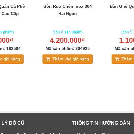
Quán Cà Phê
Bồn Rửa Chén Inox 304
Bàn Ghế Qu
 Cao Cấp
Hai Ngăn
ản phẩm)
(còn 0 sản phẩm)
(còn 5
000₫
4.200.000₫
1.10
m: 162504
Mã sản phẩm: 304925
Mã sản p
o giỏ hàng
Thêm vào giỏ hàng
Thêm 
 LÝ ĐỒ CŨ
THÔNG TIN HƯỚNG DẪN