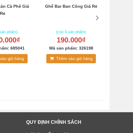
án Cà Phê Giá
Ghế Bar Ban Công Giá Rẻ
Ghế Caf
Rẻ
C
 sản phẩm)
(còn 0 sản phẩm)
(còn
0.000₫
190.000₫
27
hẩm: 685041
Mã sản phẩm: 326198
Mã sản
vào giỏ hàng
Thêm vào giỏ hàng
Thê
QUY ĐỊNH CHÍNH SÁCH