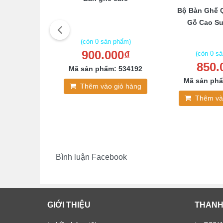
abin thanh
Bộ Bàn Ghế 
i tphcm
Gỗ Cao Su
(còn 0 sản phẩm)
900.000₫
 phẩm)
(còn 0 s
000₫
850.
Mã sản phẩm: 534192
: 307194
Mã sản phẩ
Thêm vào giỏ hàng
giỏ hàng
Thêm và
Bình luận Facebook
GIỚI THIỆU
THANH