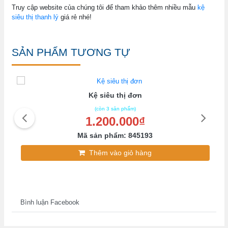
Truy cập website của chúng tôi để tham khảo thêm nhiều mẫu
kệ
siêu thị thanh lý
giá rẻ nhé!
SẢN PHẨM TƯƠNG TỰ
Kệ siêu thị đơn
K
(còn 3 sản phẩm)
1.200.000₫
Mã sản phẩm: 845193
Thêm vào giỏ hàng
Bình luận Facebook