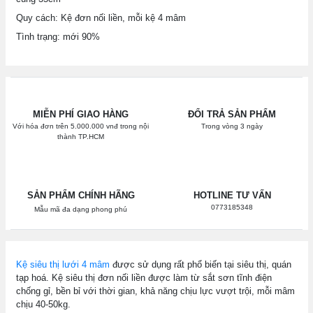
Quy cách: Kệ đơn nối liền, mỗi kệ 4 mâm
Tình trạng: mới 90%
MIỄN PHÍ GIAO HÀNG
ĐỔI TRẢ SẢN PHẨM
Với hóa đơn trên 5.000.000 vnđ trong nội
Trong vòng 3 ngày
thành TP.HCM
SẢN PHẨM CHÍNH HÃNG
HOTLINE TƯ VẤN
0773185348
Mẫu mã đa dạng phong phú
Kệ siêu thị lưới 4 mâm
được sử dụng rất phổ biến tại siêu thị, quán
tạp hoá. Kệ siêu thị đơn nối liền được làm từ sắt sơn tĩnh điện
chống gỉ, bền bỉ với thời gian, khả năng chịu lực vượt trội, mỗi mâm
chịu 40-50kg.