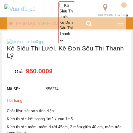
0
Showroom
Giỏ hàng
DANH MỤC SẢN PHẨM
Kệ Siêu Thị Lưới, Kệ Đơn Sêu Thị Thanh
Lý
950.000₫
Giá:
Mã SP:
956274
Hết hàng
Chất liệu: sắt sơn tĩnh điện
Kích thước kệ: ngang 1m2 x cao 1m5
Kích thước mâm: mâm dưới 45cm, 2 mâm giữa 40 cm, mâm trên
cùng 35cm