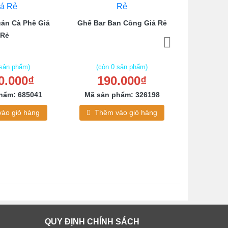
án Cà Phê Giá
Ghế Bar Ban Công Giá Rẻ
Ghế Caf
Rẻ
C
 sản phẩm)
(còn 0 sản phẩm)
(còn
0.000₫
190.000₫
27
hẩm: 685041
Mã sản phẩm: 326198
Mã sản
ào giỏ hàng
Thêm vào giỏ hàng
Thêm
QUY ĐỊNH CHÍNH SÁCH