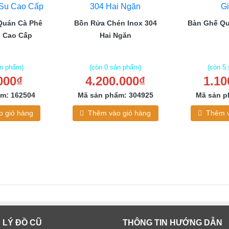
Quán Cà Phê
Bồn Rửa Chén Inox 304
Bàn Ghế Qu
 Cao Cấp
Hai Ngăn
ản phẩm)
(còn 0 sản phẩm)
(còn 5
000₫
4.200.000₫
1.10
m: 162504
Mã sản phẩm: 304925
Mã sản p
 giỏ hàng
Thêm vào giỏ hàng
Thêm v
 LÝ ĐỒ CŨ
THÔNG TIN HƯỚNG DẪN