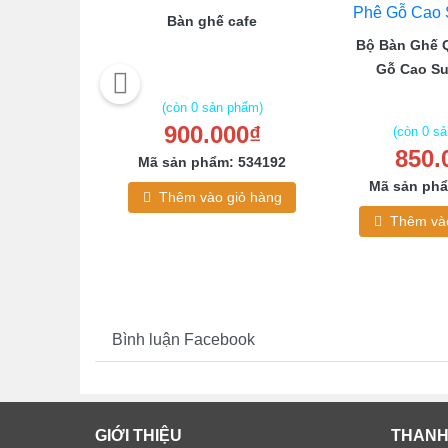
Bàn ghế cafe
abin thanh
Bộ Bàn Ghế 
i tphcm
Gỗ Cao Su
(còn 0 sản phẩm)
900.000₫
 phẩm)
(còn 0 s
000₫
850.
Mã sản phẩm: 534192
: 307194
Mã sản phẩ
Thêm vào giỏ hàng
giỏ hàng
Thêm vào
Bình luận Facebook
GIỚI THIỆU
THANH