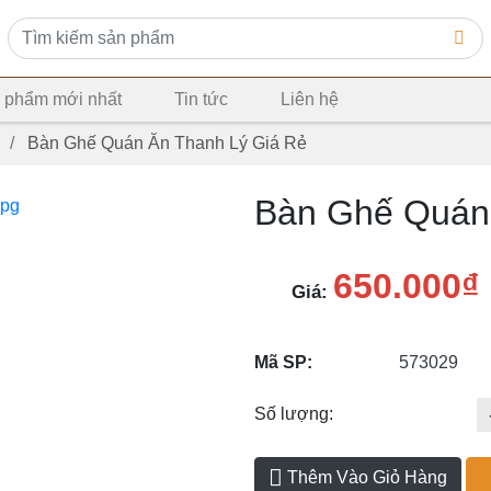
 phẩm mới nhất
Tin tức
Liên hệ
g
Bàn Ghế Quán Ăn Thanh Lý Giá Rẻ
Bàn Ghế Quán 
650.000₫
Giá:
Mã SP:
573029
Số lượng:
Thêm Vào Giỏ Hàng