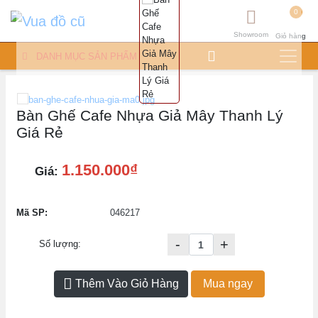
0
Showroom
Giỏ hàng
DANH MỤC SẢN PHẨM
Bàn Ghế Cafe Nhựa Giả Mây Thanh Lý
Giá Rẻ
1.150.000₫
Giá:
Mã SP:
046217
-
+
Số lượng:
Thêm Vào Giỏ Hàng
Mua ngay