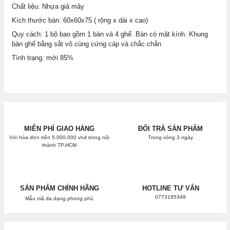
Chất liệu: Nhựa giả mây
Kích thước bàn: 60x60x75 ( rộng x dài x cao)
Quy cách: 1 bộ bao gồm 1 bàn và 4 ghế. Bàn có mặt kính. Khung
bàn ghế bằng sắt vô cùng cứng cáp và chắc chắn
Tình trạng: mới 85%
MIỄN PHÍ GIAO HÀNG
ĐỔI TRẢ SẢN PHẨM
Với hóa đơn trên 5.000.000 vnđ trong nội
Trong vòng 3 ngày
thành TP.HCM
SẢN PHẨM CHÍNH HÃNG
HOTLINE TƯ VẤN
0773185348
Mẫu mã đa dạng phong phú