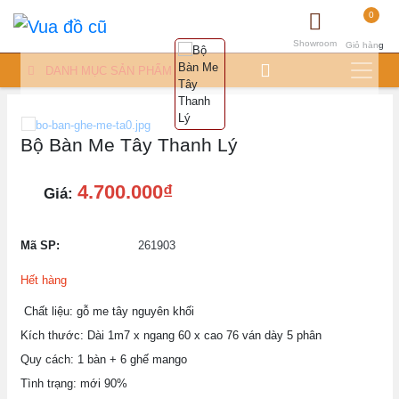
0
Showroom
Giỏ hàng
DANH MỤC SẢN PHẨM
Bộ Bàn Me Tây Thanh Lý
4.700.000₫
Giá:
Mã SP:
261903
Hết hàng
Chất liệu: gỗ me tây nguyên khối
Kích thước: Dài 1m7 x ngang 60 x cao 76 ván dày 5 phân
Quy cách: 1 bàn + 6 ghế mango
Tình trạng: mới 90%