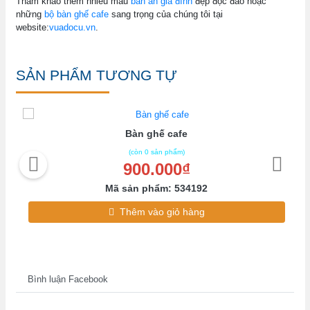
Tham khảo thêm nhiều mẫu
bàn ăn gia đình
đẹp độc đáo hoặc
những
bộ bàn ghế cafe
sang trọng của chúng tôi tại
website:
vuadocu.vn
.
SẢN PHẨM TƯƠNG TỰ
Bàn ghế cafe
(còn 0 sản phẩm)
900.000₫
Mã sản phẩm: 534192
Thêm vào giỏ hàng
Bình luận Facebook