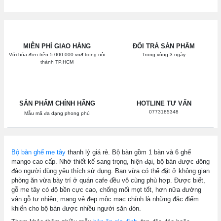
MIỄN PHÍ GIAO HÀNG
ĐỔI TRẢ SẢN PHẨM
Với hóa đơn trên 5.000.000 vnđ trong nội
Trong vòng 3 ngày
thành TP.HCM
SẢN PHẨM CHÍNH HÃNG
HOTLINE TƯ VẤN
0773185348
Mẫu mã đa dạng phong phú
Bộ bàn ghế me tây
thanh lý giá rẻ. Bộ bàn gồm 1 bàn và 6 ghế
mango cao cấp. Nhờ thiết kế sang trọng, hiện đại, bộ bàn được đông
đảo người dùng yêu thích sử dụng. Bạn vừa có thể đặt ở không gian
phòng ăn vừa bày trí ở quán cafe đều vô cùng phù hợp. Được biết,
gỗ me tây có độ bền cực cao, chống mối mọt tốt, hơn nữa đường
vân gỗ tự nhiên, mang vẻ đẹp mộc mạc chính là những đặc điểm
khiến cho bộ bàn được nhiều người săn đón.