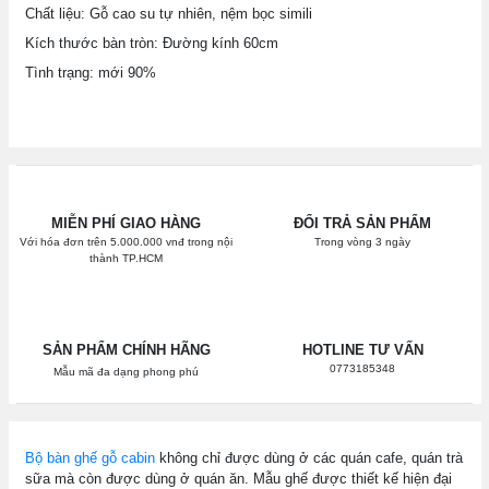
Chất liệu: Gỗ cao su tự nhiên, nệm bọc simili
Kích thước bàn tròn: Đường kính 60cm
Tình trạng: mới 90%
MIỄN PHÍ GIAO HÀNG
ĐỔI TRẢ SẢN PHẨM
Với hóa đơn trên 5.000.000 vnđ trong nội
Trong vòng 3 ngày
thành TP.HCM
SẢN PHẨM CHÍNH HÃNG
HOTLINE TƯ VẤN
0773185348
Mẫu mã đa dạng phong phú
Bộ bàn ghế gỗ cabin
không chỉ được dùng ở các quán cafe, quán trà
sữa mà còn được dùng ở quán ăn. Mẫu ghế được thiết kế hiện đại