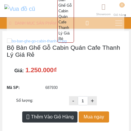
0
Showroom
Giỏ hàng
DANH MỤC SẢN PHẨM
Bộ Bàn Ghế Gỗ Cabin Quán Cafe Thanh
Lý Giá Rẻ
1.250.000₫
Giá:
Mã SP:
687930
-
+
Số lượng:
Thêm Vào Giỏ Hàng
Mua ngay