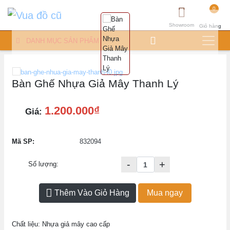
0
Showroom
Giỏ hàng
DANH MỤC SẢN PHẨM
Bàn Ghế Nhựa Giả Mây Thanh Lý
1.200.000₫
Giá:
Mã SP:
832094
-
+
Số lượng:
Thêm Vào Giỏ Hàng
Mua ngay
Chất liệu: Nhựa giả mây cao cấp