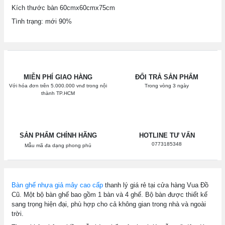
Kích thước bàn 60cmx60cmx75cm
Tình trạng: mới 90%
MIỄN PHÍ GIAO HÀNG
ĐỔI TRẢ SẢN PHẨM
Với hóa đơn trên 5.000.000 vnđ trong nội
Trong vòng 3 ngày
thành TP.HCM
SẢN PHẨM CHÍNH HÃNG
HOTLINE TƯ VẤN
0773185348
Mẫu mã đa dạng phong phú
Bàn ghế nhựa giả mây cao cấp
thanh lý giá rẻ tại cửa hàng Vua Đồ
Cũ. Một bộ bàn ghế bao gồm 1 bàn và 4 ghế. Bộ bàn được thiết kế
sang trọng hiện đại, phù hợp cho cả không gian trong nhà và ngoài
trời.