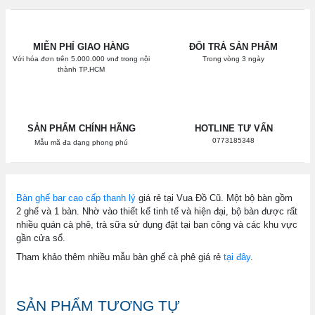
MIỄN PHÍ GIAO HÀNG
ĐỔI TRẢ SẢN PHẨM
Với hóa đơn trên 5.000.000 vnđ trong nội
Trong vòng 3 ngày
thành TP.HCM
SẢN PHẨM CHÍNH HÃNG
HOTLINE TƯ VẤN
0773185348
Mẫu mã đa dạng phong phú
Bàn ghế bar cao cấp thanh lý
giá rẻ tại Vua Đồ Cũ. Một bộ bàn gồm
2 ghế và 1 bàn. Nhờ vào thiết kế tinh tế và hiện đại, bộ bàn được rất
nhiều quán cà phê, trà sữa sử dụng đặt tại ban công và các khu vực
gần cửa sổ.
Tham khảo thêm nhiều mẫu bàn ghế cà phê giá rẻ
tại đây
.
SẢN PHẨM TƯƠNG TỰ