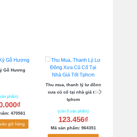
Kỷ Gỗ Hương
Bộ Salo
Thu mua, thanh lý lư đồng
xưa cũ cổ tại nhà giá tốt
 sản phẩm)
tphcm
0.000₫
(còn
4.5
(còn 0 sản phẩm)
hẩm: 470561
123.456₫
Mã sản
vào giỏ hàng
Mã sản phẩm: 964351
Thê