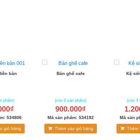
liền bàn
Bàn ghế cafe
Kệ siê
ản phẩm)
(còn 0 sản phẩm)
(còn 3
000₫
900.000₫
1.20
m: 534806
Mã sản phẩm: 534192
Mã sản p
o giỏ hàng
Thêm vào giỏ hàng
Thêm 