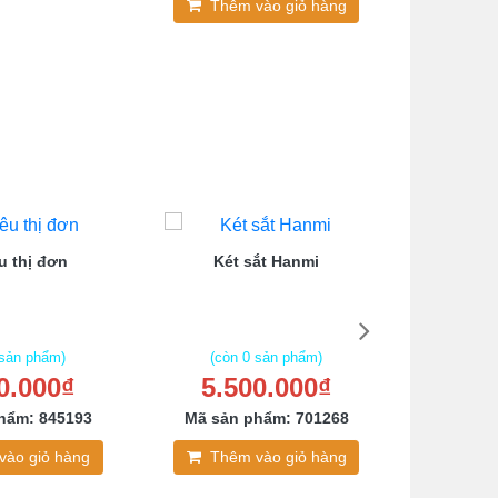
Thêm vào giỏ hàng
u thị đơn
Két sắt Hanmi
Tủ lo
 sản phẩm)
(còn 0 sản phẩm)
(còn
0.000₫
5.500.000₫
1.2
hẩm: 845193
Mã sản phẩm: 701268
Mã sản
vào giỏ hàng
Thêm vào giỏ hàng
Thê