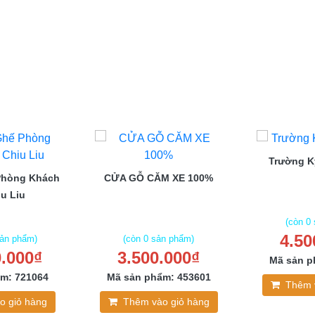
Trường 
Phòng Khách
CỬA GỖ CĂM XE 100%
u Liu
(còn 0
4.50
sản phẩm)
(còn 0 sản phẩm)
0.000₫
3.500.000₫
Mã sản p
m: 721064
Mã sản phẩm: 453601
Thêm 
o giỏ hàng
Thêm vào giỏ hàng