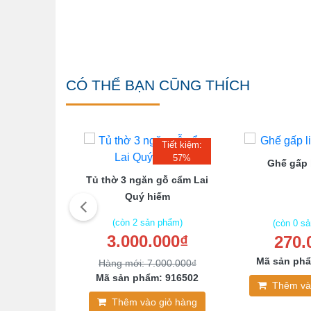
CÓ THỂ BẠN CŨNG THÍCH
Tiết kiệm:
57%
Ghế gấp 
hê Phong
Tủ thờ 3 ngăn gỗ cẩm Lai
Điển
Quý hiếm
(còn 2 sản phẩm)
(còn 0 s
3.000.000₫
270.
 phẩm)
00₫
Mã sản phẩ
Hàng mới: 7.000.000₫
: 102495
Mã sản phẩm: 916502
Thêm và
giỏ hàng
Thêm vào giỏ hàng