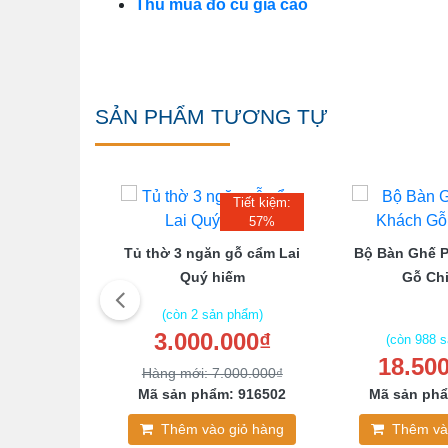
Thu mua đồ cũ giá cao
SẢN PHẨM TƯƠNG TỰ
Tiết kiệm:
57%
Căm Xe Mặt
Tủ thờ 3 ngăn gỗ cẩm Lai
Bộ Bàn Ghế 
 Ghế
Quý hiếm
Gỗ Chi
(còn 2 sản phẩm)
3.000.000₫
 phẩm)
(còn 988 
000₫
18.50
Hàng mới: 7.000.000₫
: 456279
Mã sản phẩm: 916502
Mã sản phẩ
giỏ hàng
Thêm vào giỏ hàng
Thêm và