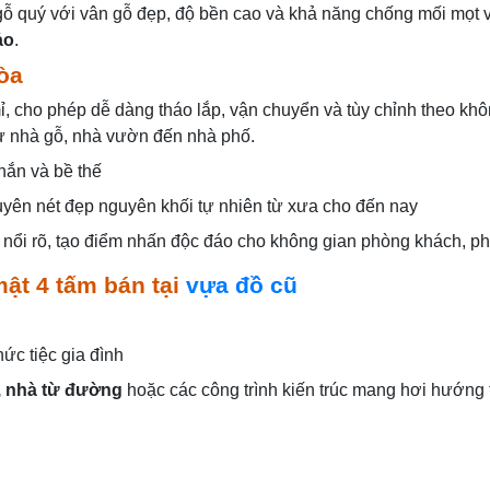
 gỗ quý với vân gỗ đẹp, độ bền cao và khả năng chống mối mọt v
ảo
.
hòa
, cho phép dễ dàng tháo lắp, vận chuyển và tùy chỉnh theo kh
 từ nhà gỗ, nhà vườn đến nhà phố.
hắn và bề thế
uyên nét đẹp nguyên khối tự nhiên từ xưa cho đến nay
ỗ nổi rõ, tạo điểm nhấn độc đáo cho không gian phòng khách, p
ật 4 tấm bán tại
vựa đồ cũ
ức tiệc gia đình
, nhà từ đường
hoặc các công trình kiến trúc mang hơi hướng 