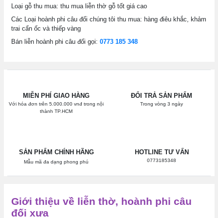
Loại gỗ thu mua: thu mua liễn thờ gỗ tốt giá cao
Các Loại hoành phi câu đối chúng tôi thu mua: hàng điêu khắc, khảm
trai cẩn ốc và thiếp vàng
Bán liễn hoành phi câu đối gọi:
0773 185 348
MIỄN PHÍ GIAO HÀNG
ĐỔI TRẢ SẢN PHẨM
Với hóa đơn trên 5.000.000 vnđ trong nội
Trong vòng 3 ngày
thành TP.HCM
SẢN PHẨM CHÍNH HÃNG
HOTLINE TƯ VẤN
0773185348
Mẫu mã đa dạng phong phú
Giới thiệu về liễn thờ, hoành phi câu
đối xưa