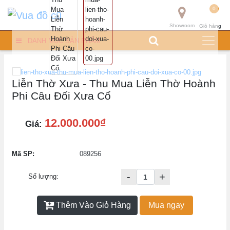
0
Showroom
Giỏ hàng
DANH MỤC SẢN PHẨM
Liễn Thờ Xưa - Thu Mua Liễn Thờ Hoành
Phi Câu Đối Xưa Cổ
12.000.000₫
Giá:
Mã SP:
089256
-
+
Số lượng:
Thêm Vào Giỏ Hàng
Mua ngay