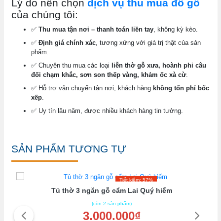
Lý do nên chọn
dịch vụ thu mua đồ gỗ
của chúng tôi:
✅
Thu mua tận nơi – thanh toán liền tay
, không kỳ kèo.
✅
Định giá chính xác
, tương xứng với giá trị thật của sản
phẩm.
✅ Chuyên thu mua các loại
liễn thờ gỗ xưa, hoành phi câu
đối chạm khắc, sơn son thếp vàng, khảm ốc xà cừ
.
✅ Hỗ trợ vận chuyển tận nơi, khách hàng
không tốn phí bốc
xếp
.
✅ Uy tín lâu năm, được nhiều khách hàng tin tưởng.
SẢN PHẨM TƯƠNG TỰ
Tiết kiệm: 57%
Tủ thờ 3 ngăn gỗ cẩm Lai Quý hiếm
(còn 2 sản phẩm)
3.000.000₫