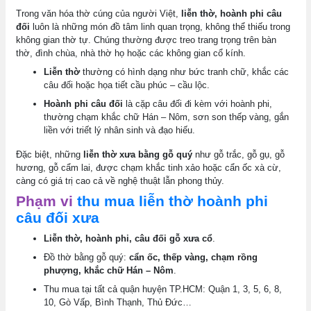
Trong văn hóa thờ cúng của người Việt,
liễn thờ, hoành phi câu
đối
luôn là những món đồ tâm linh quan trọng, không thể thiếu trong
không gian thờ tự. Chúng thường được treo trang trọng trên bàn
thờ, đình chùa, nhà thờ họ hoặc các không gian cổ kính.
Liễn thờ
thường có hình dạng như bức tranh chữ, khắc các
câu đối hoặc họa tiết cầu phúc – cầu lộc.
Hoành phi câu đối
là cặp câu đối đi kèm với hoành phi,
thường chạm khắc chữ Hán – Nôm, sơn son thếp vàng, gắn
liền với triết lý nhân sinh và đạo hiếu.
Đặc biệt, những
liễn thờ xưa bằng gỗ quý
như gỗ trắc, gỗ gụ, gỗ
hương, gỗ cẩm lai, được chạm khắc tinh xảo hoặc cẩn ốc xà cừ,
càng có giá trị cao cả về nghệ thuật lẫn phong thủy.
Phạm vi
thu mua liễn thờ hoành phi
câu đối xưa
Liễn thờ, hoành phi, câu đối gỗ xưa cổ
.
Đồ thờ bằng gỗ quý:
cẩn ốc, thếp vàng, chạm rồng
phượng, khắc chữ Hán – Nôm
.
Thu mua tại tất cả quận huyện TP.HCM: Quận 1, 3, 5, 6, 8,
10, Gò Vấp, Bình Thạnh, Thủ Đức…