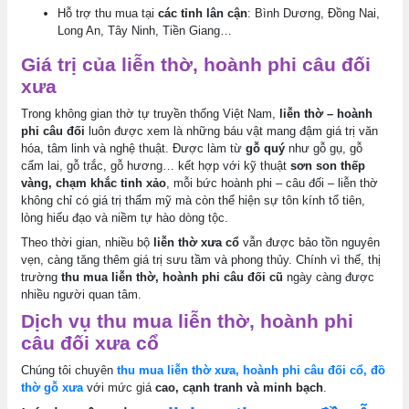
Hỗ trợ thu mua tại
các tỉnh lân cận
: Bình Dương, Đồng Nai,
Long An, Tây Ninh, Tiền Giang…
Giá trị của liễn thờ, hoành phi câu đối
xưa
Trong không gian thờ tự truyền thống Việt Nam,
liễn thờ – hoành
phi câu đối
luôn được xem là những báu vật mang đậm giá trị văn
hóa, tâm linh và nghệ thuật. Được làm từ
gỗ quý
như gỗ gụ, gỗ
cẩm lai, gỗ trắc, gỗ hương… kết hợp với kỹ thuật
sơn son thếp
vàng, chạm khắc tinh xảo
, mỗi bức hoành phi – câu đối – liễn thờ
không chỉ có giá trị thẩm mỹ mà còn thể hiện sự tôn kính tổ tiên,
lòng hiếu đạo và niềm tự hào dòng tộc.
Theo thời gian, nhiều bộ
liễn thờ xưa cổ
vẫn được bảo tồn nguyên
vẹn, càng tăng thêm giá trị sưu tầm và phong thủy. Chính vì thế, thị
trường
thu mua liễn thờ, hoành phi câu đối cũ
ngày càng được
nhiều người quan tâm.
Dịch vụ thu mua liễn thờ, hoành phi
câu đối xưa cổ
Chúng tôi chuyên
thu mua liễn thờ xưa, hoành phi câu đối cổ, đồ
thờ gỗ xưa
với mức giá
cao, cạnh tranh và minh bạch
.