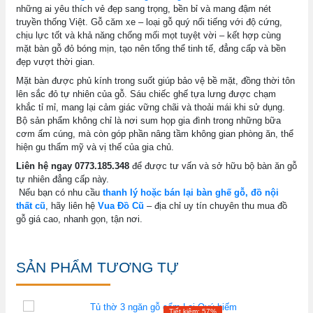
những ai yêu thích vẻ đẹp sang trọng, bền bỉ và mang đậm nét
truyền thống Việt. Gỗ căm xe – loại gỗ quý nổi tiếng với độ cứng,
chịu lực tốt và khả năng chống mối mọt tuyệt vời – kết hợp cùng
mặt bàn gỗ đỏ bóng mịn, tạo nên tổng thể tinh tế, đẳng cấp và bền
đẹp vượt thời gian.
Mặt bàn được phủ kính trong suốt giúp bảo vệ bề mặt, đồng thời tôn
lên sắc đỏ tự nhiên của gỗ. Sáu chiếc ghế tựa lưng được chạm
khắc tỉ mỉ, mang lại cảm giác vững chãi và thoải mái khi sử dụng.
Bộ sản phẩm không chỉ là nơi sum họp gia đình trong những bữa
cơm ấm cúng, mà còn góp phần nâng tầm không gian phòng ăn, thể
hiện gu thẩm mỹ và vị thế của gia chủ.
Liên hệ ngay 0773.185.348
để được tư vấn và sở hữu bộ bàn ăn gỗ
tự nhiên đẳng cấp này.
Nếu bạn có nhu cầu
thanh lý hoặc bán lại bàn ghế gỗ, đồ nội
thất cũ
, hãy liên hệ
Vua Đồ Cũ
– địa chỉ uy tín chuyên thu mua đồ
gỗ giá cao, nhanh gọn, tận nơi.
SẢN PHẨM TƯƠNG TỰ
Tiết kiệm: 57%