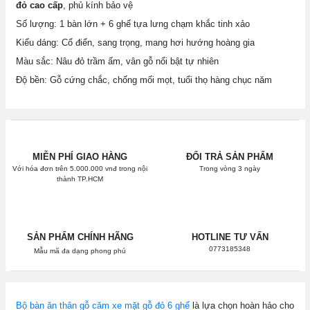
đỏ cao cấp
, phủ kính bảo vệ
Số lượng: 1 bàn lớn + 6 ghế tựa lưng chạm khắc tinh xảo
Kiểu dáng: Cổ điển, sang trọng, mang hơi hướng hoàng gia
Màu sắc: Nâu đỏ trầm ấm, vân gỗ nổi bật tự nhiên
Độ bền: Gỗ cứng chắc, chống mối mọt, tuổi thọ hàng chục năm
MIỄN PHÍ GIAO HÀNG
ĐỔI TRẢ SẢN PHẨM
Với hóa đơn trên 5.000.000 vnđ trong nội
Trong vòng 3 ngày
thành TP.HCM
SẢN PHẨM CHÍNH HÃNG
HOTLINE TƯ VẤN
0773185348
Mẫu mã đa dạng phong phú
Bộ bàn ăn thân gỗ căm xe mặt gỗ đỏ 6 ghế
là lựa chọn hoàn hảo cho