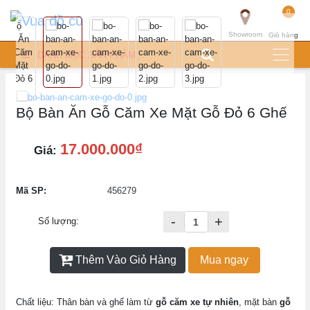
0
Showroom
Giỏ hàng
DANH MỤC SẢN PHẨM
Bộ Bàn Ăn Gỗ Căm Xe Mặt Gỗ Đỏ 6 Ghế
17.000.000₫
Giá:
Mã SP:
456279
-
+
Số lượng:
Thêm Vào Giỏ Hàng
Mua ngay
Chất liệu: Thân bàn và ghế làm từ
gỗ căm xe tự nhiên
, mặt bàn
gỗ