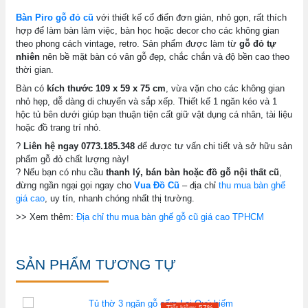
Bàn Piro gỗ đỏ cũ
với thiết kế cổ điển đơn giản, nhỏ gọn, rất thích
hợp để làm bàn làm việc, bàn học hoặc decor cho các không gian
theo phong cách vintage, retro. Sản phẩm được làm từ
gỗ đỏ tự
nhiên
nên bề mặt bàn có vân gỗ đẹp, chắc chắn và độ bền cao theo
thời gian.
Bàn có
kích thước 109 x 59 x 75 cm
, vừa vặn cho các không gian
nhỏ hẹp, dễ dàng di chuyển và sắp xếp. Thiết kế 1 ngăn kéo và 1
hộc tủ bên dưới giúp bạn thuận tiện cất giữ vật dụng cá nhân, tài liệu
hoặc đồ trang trí nhỏ.
?
Liên hệ ngay 0773.185.348
để được tư vấn chi tiết và sở hữu sản
phẩm gỗ đỏ chất lượng này!
? Nếu bạn có nhu cầu
thanh lý, bán bàn hoặc đồ gỗ nội thất cũ
,
đừng ngần ngại gọi ngay cho
Vua Đồ Cũ
– địa chỉ
thu mua bàn ghế
giá cao
, uy tín, nhanh chóng nhất thị trường.
>> Xem thêm:
Địa chỉ thu mua bàn ghế gỗ cũ giá cao TPHCM
SẢN PHẨM TƯƠNG TỰ
Tiết kiệm: 57%