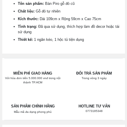
Tên sản phẩm:
Bàn Piro gỗ đỏ cũ
Chất liệu:
Gỗ đỏ tự nhiên
Kích thước:
Dài 109cm x Rộng 59cm x Cao 75cm
Tình trạng:
Đã qua sử dụng, thích hợp làm đồ decor hoặc tái
sử dụng
Thiết kế:
1 ngăn kéo, 1 hộc tủ tiện dụng
MIỄN PHÍ GIAO HÀNG
ĐỔI TRẢ SẢN PHẨM
Với hóa đơn trên 5.000.000 vnđ trong nội
Trong vòng 3 ngày
thành TP.HCM
SẢN PHẨM CHÍNH HÃNG
HOTLINE TƯ VẤN
0773185348
Mẫu mã đa dạng phong phú