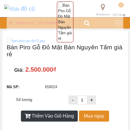
0
Showroom
Giỏ hàng
DANH MỤC SẢN PHẨM
Bàn Piro Gỗ Đỏ Mặt Bàn Nguyên Tấm giá
rẻ
2.500.000₫
Giá:
Mã SP:
659024
-
+
Số lượng:
Thêm Vào Giỏ Hàng
Mua ngay