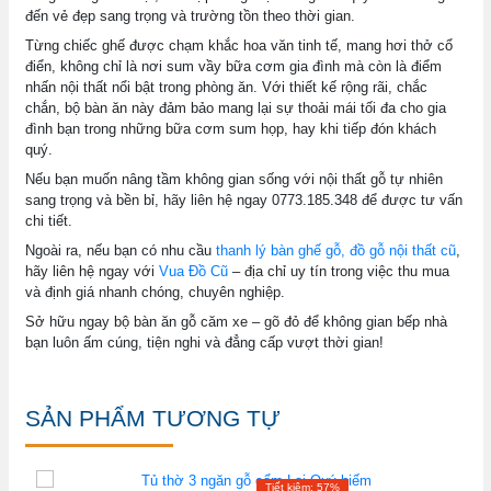
đến vẻ đẹp sang trọng và trường tồn theo thời gian.
Từng chiếc ghế được chạm khắc hoa văn tinh tế, mang hơi thở cổ
điển, không chỉ là nơi sum vầy bữa cơm gia đình mà còn là điểm
nhấn nội thất nổi bật trong phòng ăn. Với thiết kế rộng rãi, chắc
chắn, bộ bàn ăn này đảm bảo mang lại sự thoải mái tối đa cho gia
đình bạn trong những bữa cơm sum họp, hay khi tiếp đón khách
quý.
Nếu bạn muốn nâng tầm không gian sống với nội thất gỗ tự nhiên
sang trọng và bền bỉ, hãy liên hệ ngay 0773.185.348 để được tư vấn
chi tiết.
Ngoài ra, nếu bạn có nhu cầu
thanh lý bàn ghế gỗ, đồ gỗ nội thất cũ
,
hãy liên hệ ngay với
Vua Đồ Cũ
– địa chỉ uy tín trong việc thu mua
và định giá nhanh chóng, chuyên nghiệp.
Sở hữu ngay bộ bàn ăn gỗ căm xe – gõ đỏ để không gian bếp nhà
bạn luôn ấm cúng, tiện nghi và đẳng cấp vượt thời gian!
SẢN PHẨM TƯƠNG TỰ
Tiết kiệm: 57%