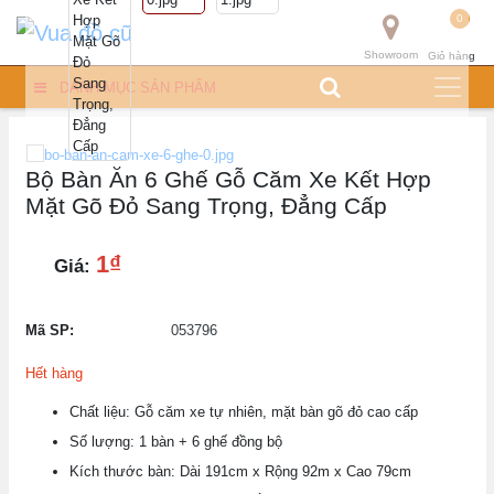
0
Showroom
Giỏ hàng
DANH MỤC SẢN PHẨM
Bộ Bàn Ăn 6 Ghế Gỗ Căm Xe Kết Hợp
Mặt Gõ Đỏ Sang Trọng, Đẳng Cấp
1₫
Giá:
Mã SP:
053796
Hết hàng
Chất liệu: Gỗ căm xe tự nhiên, mặt bàn gõ đỏ cao cấp
Số lượng: 1 bàn + 6 ghế đồng bộ
Kích thước bàn: Dài 191cm x Rộng 92m x Cao 79cm