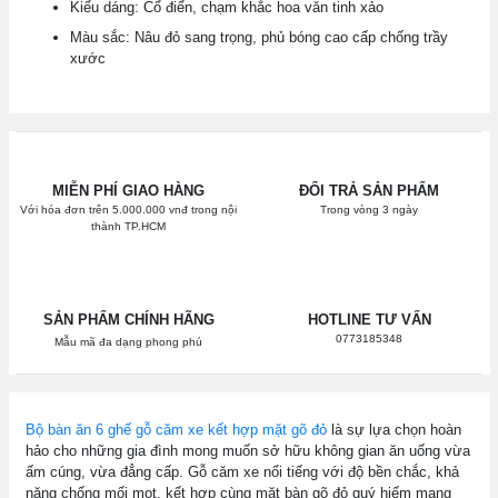
Kiểu dáng: Cổ điển, chạm khắc hoa văn tinh xảo
Màu sắc: Nâu đỏ sang trọng, phủ bóng cao cấp chống trầy
xước
MIỄN PHÍ GIAO HÀNG
ĐỔI TRẢ SẢN PHẨM
Với hóa đơn trên 5.000.000 vnđ trong nội
Trong vòng 3 ngày
thành TP.HCM
SẢN PHẨM CHÍNH HÃNG
HOTLINE TƯ VẤN
0773185348
Mẫu mã đa dạng phong phú
Bộ bàn ăn 6 ghế gỗ căm xe kết hợp mặt gõ đỏ
là sự lựa chọn hoàn
hảo cho những gia đình mong muốn sở hữu không gian ăn uống vừa
ấm cúng, vừa đẳng cấp. Gỗ căm xe nổi tiếng với độ bền chắc, khả
năng chống mối mọt, kết hợp cùng mặt bàn gõ đỏ quý hiếm mang