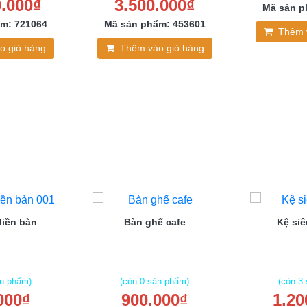
0.000₫
3.500.000₫
Mã sản p
m: 721064
Mã sản phẩm: 453601
Thêm 
o giỏ hàng
Thêm vào giỏ hàng
liền bàn
Bàn ghế cafe
Kệ siê
ản phẩm)
(còn 0 sản phẩm)
(còn 3
000₫
900.000₫
1.20