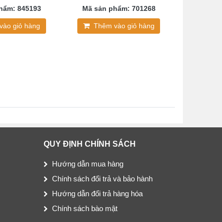
hẩm: 845193
Mã sản phẩm: 701268
Mã sản
vào giỏ hàng
Thêm vào giỏ hàng
Thê
QUY ĐỊNH CHÍNH SÁCH
Hướng dẫn mua hàng
Chính sách đổi trả và bảo hành
Hướng dẫn đổi trả hàng hóa
Chính sách bào mật