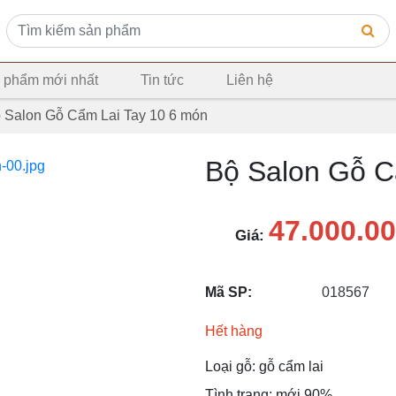
 phẩm mới nhất
Tin tức
Liên hệ
 Salon Gỗ Cẩm Lai Tay 10 6 món
Bộ Salon Gỗ C
47.000.0
Giá:
Mã SP:
018567
Hết hàng
Loại gỗ: gỗ cẩm lai
Tình trạng: mới 90%