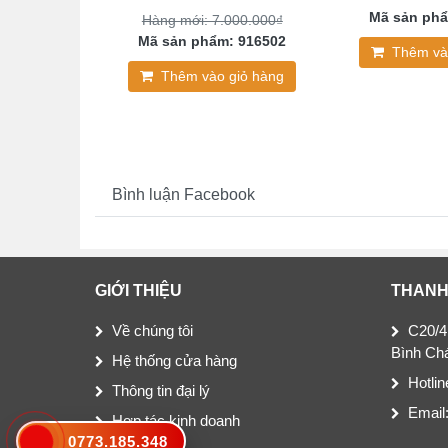
00₫
Mã sản phẩ
Hàng mới: 7.000.000₫
: 102495
Mã sản phẩm: 916502
Thêm và
giỏ hàng
Thêm vào giỏ hàng
Bình luận Facebook
GIỚI THIỆU
THANH
Về chúng tôi
C20/4
Bình Ch
Hệ thống cửa hàng
Hotli
Thông tin đại lý
Email
Hợp tác kinh doanh
0773.185.348