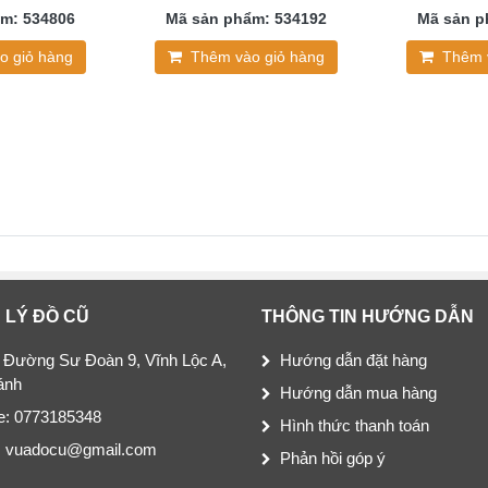
m: 534806
Mã sản phẩm: 534192
Mã sản p
o giỏ hàng
Thêm vào giỏ hàng
Thêm 
 LÝ ĐỒ CŨ
THÔNG TIN HƯỚNG DẪN
 Đường Sư Đoàn 9, Vĩnh Lộc A,
Hướng dẫn đặt hàng
ánh
Hướng dẫn mua hàng
ne: 0773185348
Hình thức thanh toán
: vuadocu@gmail.com
Phản hồi góp ý