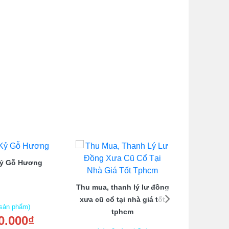
Kỷ Gỗ Hương
Bộ Salo
Thu mua, thanh lý lư đồng
xưa cũ cổ tại nhà giá tốt
 sản phẩm)
tphcm
0.000₫
(còn