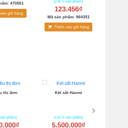
4.5
(còn 0 sản phẩm)
hẩm: 470561
123.456₫
Mã sản
vào giỏ hàng
Mã sản phẩm: 964351
Thê
Thêm vào giỏ hàng
u thị đơn
Két sắt Hanmi
Tủ lo
 sản phẩm)
(còn 0 sản phẩm)
(còn
0.000₫
5.500.000₫
1.2