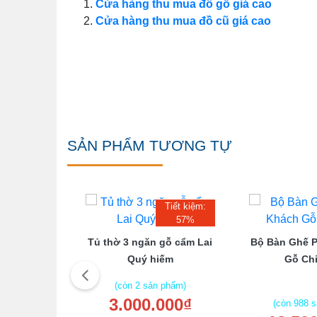
Cửa hàng thu mua đồ gỗ giá cao
Cửa hàng thu mua đồ cũ giá cao
SẢN PHẨM TƯƠNG TỰ
Tiết kiệm:
57%
Căm Xe Mặt
Tủ thờ 3 ngăn gỗ cẩm Lai
Bộ Bàn Ghế 
 Ghế
Quý hiếm
Gỗ Chi
(còn 2 sản phẩm)
3.000.000₫
 phẩm)
(còn 988 