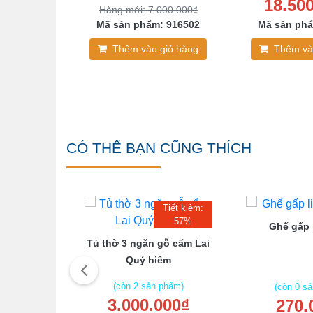
000₫
18.50
Hàng mới: 7.000.000₫
: 456279
Mã sản phẩm: 916502
Mã sản phẩ
giỏ hàng
Thêm vào giỏ hàng
Thêm và
CÓ THỂ BẠN CŨNG THÍCH
Tiết kiệm:
57%
Ghế gấp 
hê Phong
Tủ thờ 3 ngăn gỗ cẩm Lai
Điển
Quý hiếm
(còn 2 sản phẩm)
(còn 0 s
3.000.000₫
270.
 phẩm)