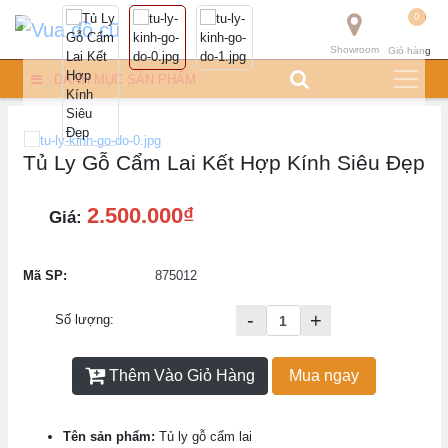
0
Showroom
Giỏ hàng
DANH MỤC SẢN PHẨM
Tủ Ly Gỗ Cẩm Lai Kết Hợp Kính Siêu Đẹp
2.500.000₫
Giá:
Mã SP:
875012
-
+
Số lượng:
Thêm Vào Giỏ Hàng
Mua ngay
Tên sản phẩm:
Tủ ly gỗ cẩm lai