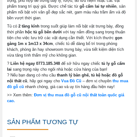
trọng, phù hợp để trưng bày ly, rượu, đồ lưu niệm hoặc các vật
phẩm trang trí quý giá. Được chế tác từ
gỗ cẩm lai tự nhiên
, sản
phẩm nổi bật với vân gỗ đẹp sắc nét, gam màu nâu trầm ấm và độ
bền vượt thời gian.
Tủ có
2 tầng kính
trong suốt giúp làm nổi bật vật trưng bày, đồng
thời phần
hộc tủ gỗ bên dưới
với tay nắm đồng sang trọng thuận
tiện cho việc lưu trữ các vật dụng cần thiết. Với kích thước
gọn
gàng 1m x 1m13 x 34cm
, chiếc tủ dễ dàng bố trí trong phòng
khách, phòng ăn hay showroom trưng bày, vừa tiết kiệm diện tích
vừa tăng tính thẩm mỹ cho không gian.
?
Liên hệ ngay 0773.185.348
để sở hữu ngay chiếc
tủ ly gỗ cẩm
lai
sang trọng này cho ngôi nhà hoặc cửa hàng của bạn!
? Nếu bạn đang có nhu cầu
thanh lý bàn ghế, tủ kệ hoặc đồ gỗ
nội thất cũ
, hãy gọi ngay cho
Vua Đồ Cũ
– đơn vị chuyên
thu mua
đồ gỗ cũ
nhanh chóng, giá cao và uy tín hàng đầu hiện nay!
>> Xem thêm:
Đơn vị thu mua đồ gỗ cũ nội thất toàn quốc giá
cao.
SẢN PHẨM TƯƠNG TỰ