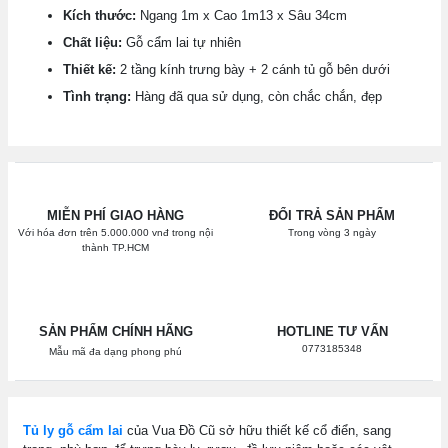
Kích thước:
Ngang 1m x Cao 1m13 x Sâu 34cm
Chất liệu:
Gỗ cẩm lai tự nhiên
Thiết kế:
2 tầng kính trưng bày + 2 cánh tủ gỗ bên dưới
Tình trạng:
Hàng đã qua sử dụng, còn chắc chắn, đẹp
MIỄN PHÍ GIAO HÀNG
ĐỔI TRẢ SẢN PHẨM
Với hóa đơn trên 5.000.000 vnđ trong nội
Trong vòng 3 ngày
thành TP.HCM
SẢN PHẨM CHÍNH HÃNG
HOTLINE TƯ VẤN
0773185348
Mẫu mã đa dạng phong phú
Tủ ly gỗ cẩm lai
của Vua Đồ Cũ sở hữu thiết kế cổ điển, sang