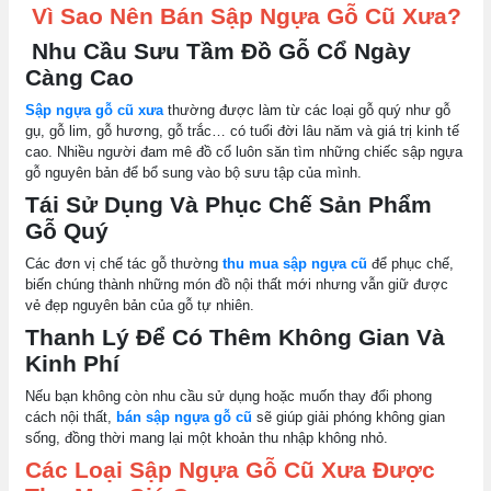
Vì Sao Nên Bán Sập Ngựa Gỗ Cũ Xưa?
Nhu Cầu Sưu Tầm Đồ Gỗ Cổ Ngày
Càng Cao
Sập ngựa gỗ cũ xưa
thường được làm từ các loại gỗ quý như gỗ
gụ, gỗ lim, gỗ hương, gỗ trắc… có tuổi đời lâu năm và giá trị kinh tế
cao. Nhiều người đam mê đồ cổ luôn săn tìm những chiếc sập ngựa
gỗ nguyên bản để bổ sung vào bộ sưu tập của mình.
Tái Sử Dụng Và Phục Chế Sản Phẩm
Gỗ Quý
Các đơn vị chế tác gỗ thường
thu mua sập ngựa cũ
để phục chế,
biến chúng thành những món đồ nội thất mới nhưng vẫn giữ được
vẻ đẹp nguyên bản của gỗ tự nhiên.
Thanh Lý Để Có Thêm Không Gian Và
Kinh Phí
Nếu bạn không còn nhu cầu sử dụng hoặc muốn thay đổi phong
cách nội thất,
bán sập ngựa gỗ cũ
sẽ giúp giải phóng không gian
sống, đồng thời mang lại một khoản thu nhập không nhỏ.
Các Loại Sập Ngựa Gỗ Cũ Xưa Được