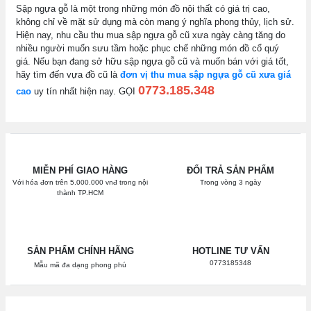
Sập ngựa gỗ là một trong những món đồ nội thất có giá trị cao,
không chỉ về mặt sử dụng mà còn mang ý nghĩa phong thủy, lịch sử.
Hiện nay, nhu cầu thu mua sập ngựa gỗ cũ xưa ngày càng tăng do
nhiều người muốn sưu tầm hoặc phục chế những món đồ cổ quý
giá. Nếu bạn đang sở hữu sập ngựa gỗ cũ và muốn bán với giá tốt,
hãy tìm đến vựa đồ cũ là
đơn vị thu mua sập ngựa gỗ cũ xưa giá
0773.185.348
cao
uy tín nhất hiện nay. GỌI
MIỄN PHÍ GIAO HÀNG
ĐỔI TRẢ SẢN PHẨM
Với hóa đơn trên 5.000.000 vnđ trong nội
Trong vòng 3 ngày
thành TP.HCM
SẢN PHẨM CHÍNH HÃNG
HOTLINE TƯ VẤN
0773185348
Mẫu mã đa dạng phong phú