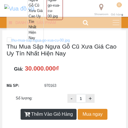
0
Showroom
Giỏ hàng
DANH MỤC SẢN PHẨM
Thu Mua Sập Ngựa Gỗ Cũ Xưa Giá Cao
Uy Tín Nhất Hiện Nay
30.000.000₫
Giá:
Mã SP:
970163
-
+
Số lượng:
Thêm Vào Giỏ Hàng
Mua ngay