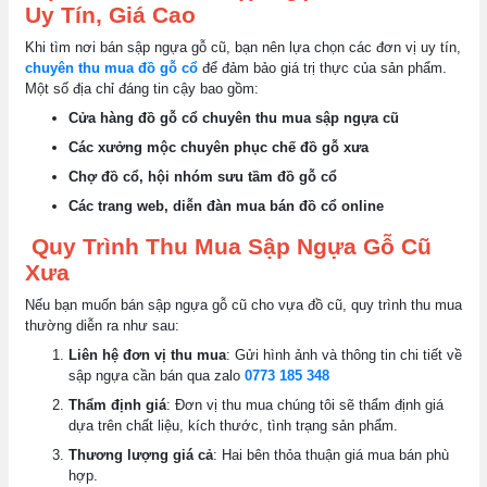
Uy Tín, Giá Cao
Khi tìm nơi bán sập ngựa gỗ cũ, bạn nên lựa chọn các đơn vị uy tín,
chuyên thu mua đồ gỗ cổ
để đảm bảo giá trị thực của sản phẩm.
Một số địa chỉ đáng tin cậy bao gồm:
Cửa hàng đồ gỗ cổ chuyên thu mua sập ngựa cũ
Các xưởng mộc chuyên phục chế đồ gỗ xưa
Chợ đồ cổ, hội nhóm sưu tầm đồ gỗ cổ
Các trang web, diễn đàn mua bán đồ cổ online
Quy Trình Thu Mua Sập Ngựa Gỗ Cũ
Xưa
Nếu bạn muốn bán sập ngựa gỗ cũ cho vựa đồ cũ, quy trình thu mua
thường diễn ra như sau:
Liên hệ đơn vị thu mua
: Gửi hình ảnh và thông tin chi tiết về
sập ngựa cần bán qua zalo
0773 185 348
Thẩm định giá
: Đơn vị thu mua chúng tôi sẽ thẩm định giá
dựa trên chất liệu, kích thước, tình trạng sản phẩm.
Thương lượng giá cả
: Hai bên thỏa thuận giá mua bán phù
hợp.