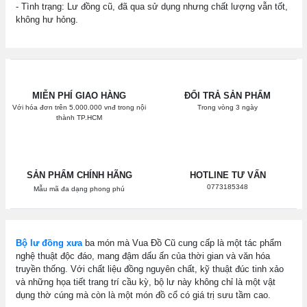
- Tình trạng: Lư đồng cũ, đã qua sử dụng nhưng chất lượng vẫn tốt,
không hư hỏng.
MIỄN PHÍ GIAO HÀNG
ĐỔI TRẢ SẢN PHẨM
Với hóa đơn trên 5.000.000 vnđ trong nội
Trong vòng 3 ngày
thành TP.HCM
SẢN PHẨM CHÍNH HÃNG
HOTLINE TƯ VẤN
0773185348
Mẫu mã đa dạng phong phú
Bộ lư đồng xưa
ba món mà Vua Đồ Cũ cung cấp là một tác phẩm
nghệ thuật độc đáo, mang đậm dấu ấn của thời gian và văn hóa
truyền thống. Với chất liệu đồng nguyên chất, kỹ thuật đúc tinh xảo
và những họa tiết trang trí cầu kỳ, bộ lư này không chỉ là một vật
dụng thờ cúng mà còn là một món đồ cổ có giá trị sưu tầm cao.