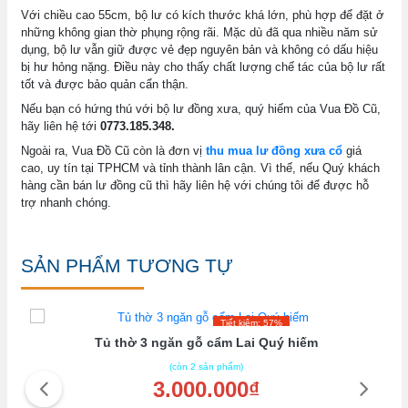
Với chiều cao 55cm, bộ lư có kích thước khá lớn, phù hợp để đặt ở
những không gian thờ phụng rộng rãi. Mặc dù đã qua nhiều năm sử
dụng, bộ lư vẫn giữ được vẻ đẹp nguyên bản và không có dấu hiệu
bị hư hỏng nặng. Điều này cho thấy chất lượng chế tác của bộ lư rất
tốt và được bảo quản cẩn thận.
Nếu bạn có hứng thú với bộ lư đồng xưa, quý hiếm của Vua Đồ Cũ,
hãy liên hệ tới
0773.185.348.
Ngoài ra, Vua Đồ Cũ còn là đơn vị
thu mua lư đồng xưa cổ
giá
cao, uy tín tại TPHCM và tỉnh thành lân cận. Vì thế, nếu Quý khách
hàng cần bán lư đồng cũ thì hãy liên hệ với chúng tôi để được hỗ
trợ nhanh chóng.
SẢN PHẨM TƯƠNG TỰ
Tiết kiệm: 57%
Tủ thờ 3 ngăn gỗ cẩm Lai Quý hiếm
(còn 2 sản phẩm)
3.000.000₫