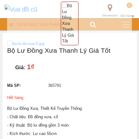
0
Showroom
Giỏ hàng
DANH MỤC SẢN PHẨM
Bộ Lư Đồng Xưa Thanh Lý Giá Tốt
1₫
Giá:
Mã SP:
365791
Hết hàng
Bộ Lư Đồng Xưa, Thiết Kế Truyền Thống:
- Chất liệu: Đồ đồng xưa, cổ
- Kỹ thuật: Bộ lư đồng gồm 3 món.
- Kích thước: Lư cao 55cm