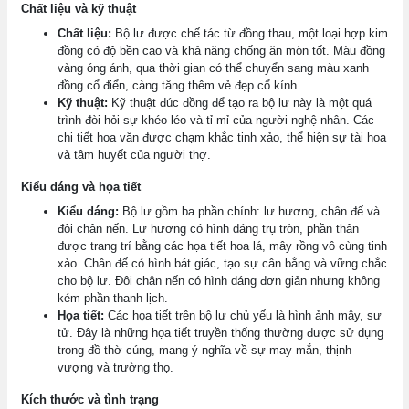
Chất liệu và kỹ thuật
Chất liệu:
Bộ lư được chế tác từ đồng thau, một loại hợp kim
đồng có độ bền cao và khả năng chống ăn mòn tốt. Màu đồng
vàng óng ánh, qua thời gian có thể chuyển sang màu xanh
đồng cổ điển, càng tăng thêm vẻ đẹp cổ kính.
Kỹ thuật:
Kỹ thuật đúc đồng để tạo ra bộ lư này là một quá
trình đòi hỏi sự khéo léo và tỉ mỉ của người nghệ nhân. Các
chi tiết hoa văn được chạm khắc tinh xảo, thể hiện sự tài hoa
và tâm huyết của người thợ.
Kiểu dáng và họa tiết
Kiểu dáng:
Bộ lư gồm ba phần chính: lư hương, chân đế và
đôi chân nến. Lư hương có hình dáng trụ tròn, phần thân
được trang trí bằng các họa tiết hoa lá, mây rồng vô cùng tinh
xảo. Chân đế có hình bát giác, tạo sự cân bằng và vững chắc
cho bộ lư. Đôi chân nến có hình dáng đơn giản nhưng không
kém phần thanh lịch.
Họa tiết:
Các họa tiết trên bộ lư chủ yếu là hình ảnh mây, sư
tử. Đây là những họa tiết truyền thống thường được sử dụng
trong đồ thờ cúng, mang ý nghĩa về sự may mắn, thịnh
vượng và trường thọ.
Kích thước và tình trạng