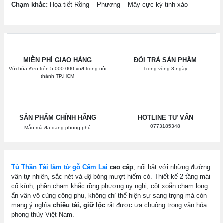
Chạm khắc:
Họa tiết Rồng – Phượng – Mây cực kỳ tinh xảo
MIỄN PHÍ GIAO HÀNG
ĐỔI TRẢ SẢN PHẨM
Với hóa đơn trên 5.000.000 vnđ trong nội
Trong vòng 3 ngày
thành TP.HCM
SẢN PHẨM CHÍNH HÃNG
HOTLINE TƯ VẤN
0773185348
Mẫu mã đa dạng phong phú
Tủ Thần Tài làm từ gỗ Cẩm Lai
cao cấp
, nổi bật với những đường
vân tự nhiên, sắc nét và độ bóng mượt hiếm có. Thiết kế 2 tầng mái
cổ kính, phần chạm khắc rồng phượng uy nghi, cột xoắn chạm long
ẩn vân vô cùng công phu, không chỉ thể hiện sự sang trọng mà còn
mang ý nghĩa
chiêu tài, giữ lộc
rất được ưa chuộng trong văn hóa
phong thủy Việt Nam.