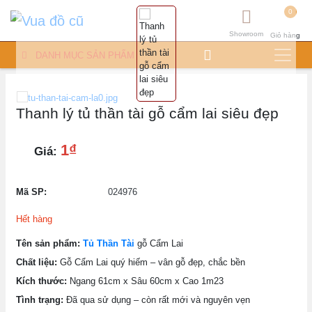
0
Showroom
Giỏ hàng
DANH MỤC SẢN PHẨM
Thanh lý tủ thần tài gỗ cẩm lai siêu đẹp
1₫
Giá:
Mã SP:
024976
Hết hàng
Tên sản phẩm:
Tủ Thần Tài
gỗ Cẩm Lai
Chất liệu:
Gỗ Cẩm Lai quý hiếm – vân gỗ đẹp, chắc bền
Kích thước:
Ngang 61cm x Sâu 60cm x Cao 1m23
Tình trạng:
Đã qua sử dụng – còn rất mới và nguyên vẹn