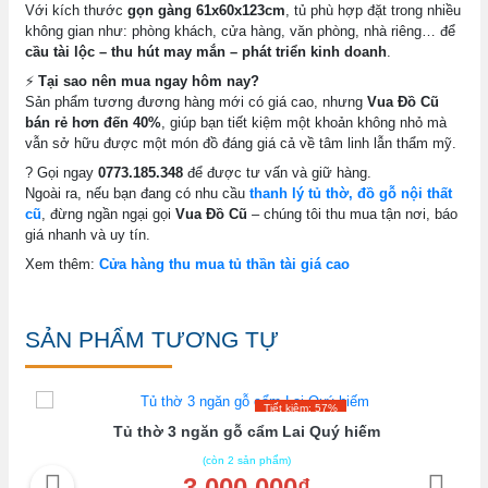
Với kích thước
gọn gàng 61x60x123cm
, tủ phù hợp đặt trong nhiều
không gian như: phòng khách, cửa hàng, văn phòng, nhà riêng… để
cầu tài lộc – thu hút may mắn – phát triển kinh doanh
.
⚡
Tại sao nên mua ngay hôm nay?
Sản phẩm tương đương hàng mới có giá cao, nhưng
Vua Đồ Cũ
bán rẻ hơn đến 40%
, giúp bạn tiết kiệm một khoản không nhỏ mà
vẫn sở hữu được một món đồ đáng giá cả về tâm linh lẫn thẩm mỹ.
? Gọi ngay
0773.185.348
để được tư vấn và giữ hàng.
Ngoài ra, nếu bạn đang có nhu cầu
thanh lý tủ thờ, đồ gỗ nội thất
cũ
, đừng ngần ngại gọi
Vua Đồ Cũ
– chúng tôi thu mua tận nơi, báo
giá nhanh và uy tín.
Xem thêm:
Cửa hàng thu mua tủ thần tài giá cao
SẢN PHẨM TƯƠNG TỰ
Tiết kiệm: 57%
Tủ thờ 3 ngăn gỗ cẩm Lai Quý hiếm
(còn 2 sản phẩm)
3.000.000₫