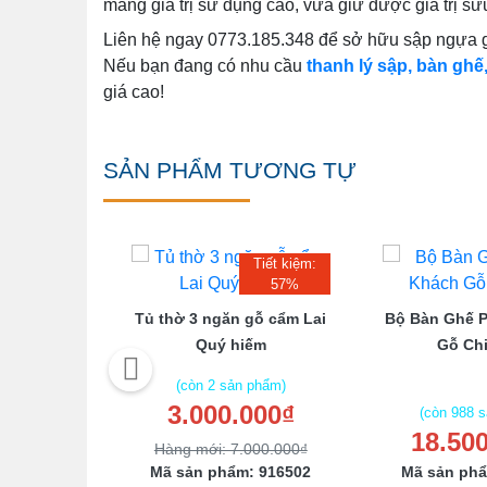
mang giá trị sử dụng cao, vừa giữ được giá trị sưu
Liên hệ ngay 0773.185.348 để sở hữu sập ngựa gỗ
Nếu bạn đang có nhu cầu
thanh lý sập, bàn ghế,
giá cao!
SẢN PHẨM TƯƠNG TỰ
Tiết kiệm:
57%
Căm Xe Mặt
Tủ thờ 3 ngăn gỗ cẩm Lai
Bộ Bàn Ghế 
 Ghế
Quý hiếm
Gỗ Chi
(còn 2 sản phẩm)
3.000.000₫
 phẩm)
(còn 988 
000₫
18.50
Hàng mới: 7.000.000₫
: 456279
Mã sản phẩm: 916502
Mã sản phẩ