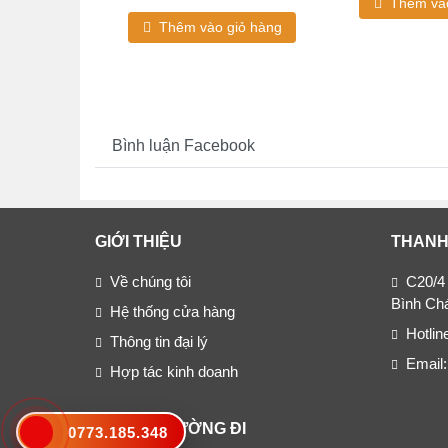
Thêm vào
giỏ hàng
Thêm vào giỏ hàng
Bình luận Facebook
GIỚI THIỆU
THANH
Về chúng tôi
C20/4
Bình Ch
Hệ thống cửa hàng
Hotli
Thông tin đại lý
Email
Hợp tác kinh doanh
BẢN ĐỒ ĐƯỜNG ĐI
0773.185.348