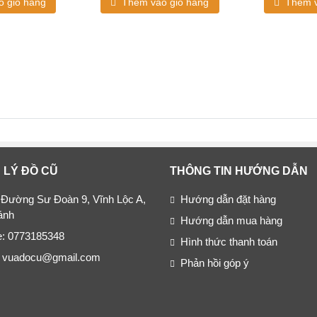
 giỏ hàng
Thêm vào giỏ hàng
Thêm v
 LÝ ĐỒ CŨ
THÔNG TIN HƯỚNG DẪN
 Đường Sư Đoàn 9, Vĩnh Lộc A,
Hướng dẫn đặt hàng
ánh
Hướng dẫn mua hàng
ne: 0773185348
Hình thức thanh toán
: vuadocu@gmail.com
Phản hồi góp ý