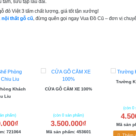
 tầm, sưu tập lâu dài.
 đỏ Việt 3 tấm chất lượng, giá tốt tận xưởng!
 nội thất gỗ cũ
, đừng quên gọi ngay Vua Đồ Cũ – đơn vị chuyê
Trường 
Phòng Khách
CỬA GỖ CĂM XE 100%
u Liu
(còn 0
4.50
sản phẩm)
(còn 0 sản phẩm)
0.000₫
3.500.000₫
Mã sản p
m: 721064
Mã sản phẩm: 453601
Thêm v