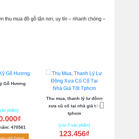
n thu mua đồ gỗ tận nơi, uy tín – nhanh chóng –
Kỷ Gỗ Hương
Bộ Salo
Thu mua, thanh lý lư đồng
xưa cũ cổ tại nhà giá tốt
 sản phẩm)
tphcm
0.000₫
(còn
4.5
(còn 0 sản phẩm)
hẩm: 470561
123.456₫
Mã sản
ào giỏ hàng