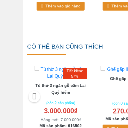
giỏ hàng
Thêm vào giỏ hàng
Thêm vào
CÓ THỂ BẠN CŨNG THÍCH
Tiết kiệm:
57%
Ghế gấp 
hê Phong
Tủ thờ 3 ngăn gỗ cẩm Lai
Điển
Quý hiếm
(còn 2 sản phẩm)
(còn 0 s
3.000.000₫
270.
 phẩm)
00₫
Mã sản phẩ
Hàng mới: 7.000.000₫
: 102495
Mã sản phẩm: 916502