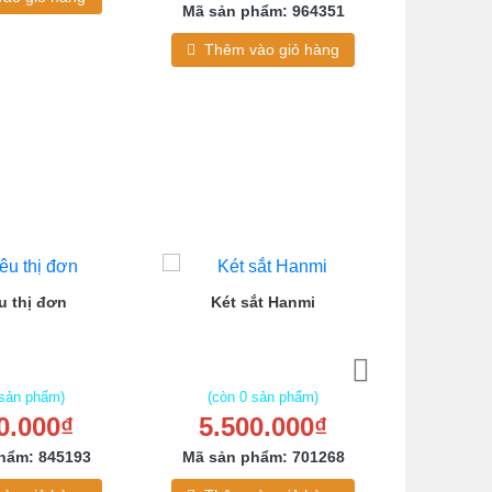
Mã sản phẩm: 964351
Thêm
Thêm vào giỏ hàng
u thị đơn
Két sắt Hanmi
Tủ lo
 sản phẩm)
(còn 0 sản phẩm)
(còn
0.000₫
5.500.000₫
1.2
hẩm: 845193
Mã sản phẩm: 701268
Mã sản