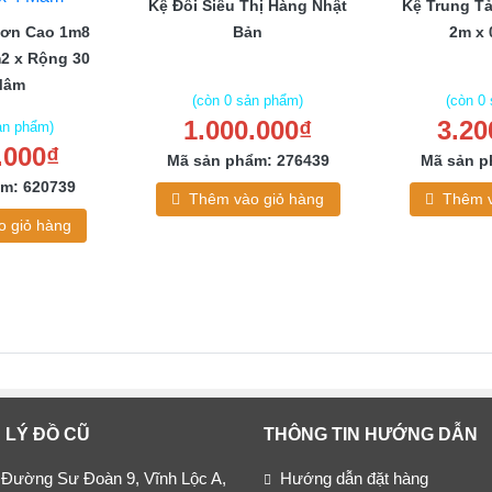
Kệ Đôi Siêu Thị Hàng Nhật
Kệ Trung Tả
Đơn Cao 1m8
Bản
2m x 
2 x Rộng 30
Mâm
(còn 0 sản phẩm)
(còn 0
1.000.000₫
3.20
ản phẩm)
.000₫
Mã sản phẩm: 276439
Mã sản p
m: 620739
Thêm vào giỏ hàng
Thêm v
 giỏ hàng
 LÝ ĐỒ CŨ
THÔNG TIN HƯỚNG DẪN
 Đường Sư Đoàn 9, Vĩnh Lộc A,
Hướng dẫn đặt hàng