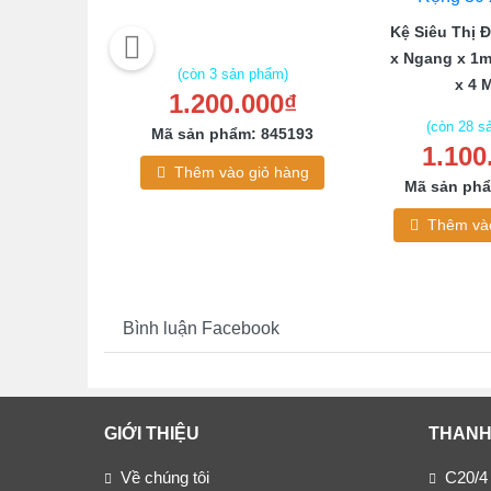
êu Thị Giá
Kệ Siêu Thị 
x Ngang x 1m
(còn 3 sản phẩm)
x 4 
1.200.000₫
 phẩm)
00₫
(còn 28 s
Mã sản phẩm: 845193
1.100
: 071534
Thêm vào giỏ hàng
Mã sản phẩ
giỏ hàng
Thêm vào
Bình luận Facebook
GIỚI THIỆU
THANH
Về chúng tôi
C20/4