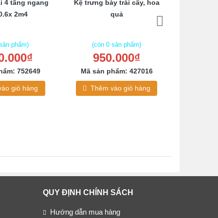
i 4 tầng ngang
Kệ trưng bày trái cây, hoa
Kệ trang 
0.6x 2m4
quả
gỗ M
 sản phẩm)
(còn 0 sản phẩm)
(còn
0.000₫
950.000₫
1.5
hẩm: 752649
Mã sản phẩm: 427016
Mã sản
ào giỏ hàng
Thêm vào giỏ hàng
Thêm
QUY ĐỊNH CHÍNH SÁCH
Hướng dẫn mua hàng