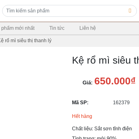
 phẩm mới nhất
Tin tức
Liên hệ
ệ rổ mì siêu thị thanh lý
Kệ rổ mì siêu t
650.000₫
Giá:
Mã SP:
162379
Hết hàng
Chất liệu: Sắt sơn tĩnh điện
Tình trạng: mới 90%