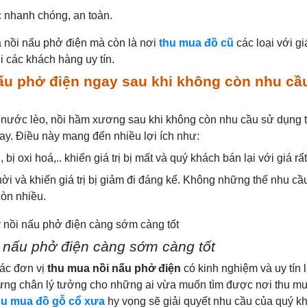
c nhanh chóng, an toàn.
 nồi nấu phở điện mà còn là nơi
thu mua đồ cũ
các loại với gi
 các khách hàng uy tín.
nấu phở điện ngay sau khi không còn nhu cầ
u nước lèo, nồi hầm xương sau khi không còn nhu cầu sử dụng t
gay. Điều này mang đến nhiều lợi ích như:
ị oxi hoá,.. khiến giá trị bị mất và quý khách bán lại với giá rấ
ời và khiến giá trị bị giảm đi đáng kể. Không những thế nhu c
còn nhiều.
i nấu phở điện càng sớm càng tốt
các đơn vị
thu mua nồi nấu phở điện
có kinh nghiệm và uy tín
 dừng chân lý tưởng cho những ai vừa muốn tìm được nơi thu m
hu mua đồ gỗ cổ xưa
hy vọng sẽ giải quyết nhu cầu của quý k