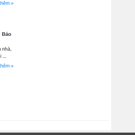
thêm »
? Báo
n nhà,
...
thêm »