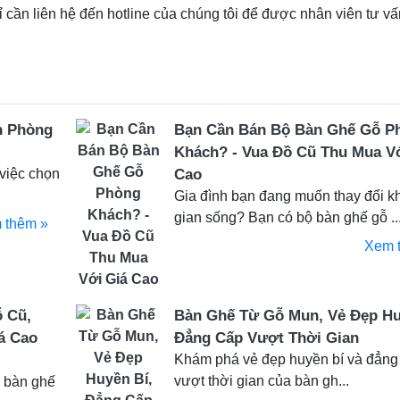
 cần liên hệ đến hotline của chúng tôi để được nhân viên tư v
n Phòng
Bạn Cần Bán Bộ Bàn Ghế Gỗ P
Khách? - Vua Đồ Cũ Thu Mua V
việc chọn
Cao
Gia đình bạn đang muốn thay đổi k
gian sống? Bạn có bộ bàn ghế gỗ ..
 thêm »
Xem 
 Cũ,
Bàn Ghế Từ Gỗ Mun, Vẻ Đẹp Hu
á Cao
Đẳng Cấp Vượt Thời Gian
Khám phá vẻ đẹp huyền bí và đẳng
vượt thời gian của bàn gh...
ý bàn ghế