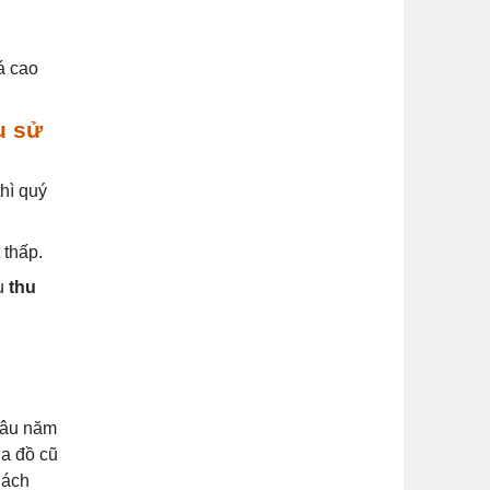
á cao
u sử
hì quý
t thấp.
ầu
thu
 lâu năm
ua đồ cũ
hách