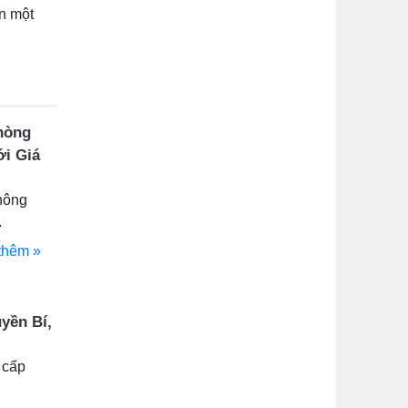
ấn một
hòng
ới Giá
hông
.
thêm »
yền Bí,
 cấp