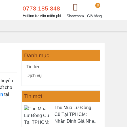
0
0773.185.348
Hotline tư vấn miễn phí
Showroom
Giỏ hàng
Danh mục
Tin tức
Dịch vụ
 chuyên
hất cho
ện
tại
Tin mới
Thu Mua Lư Đồng
Cũ Tại TPHCM:
Nhận Định Giá Nha...