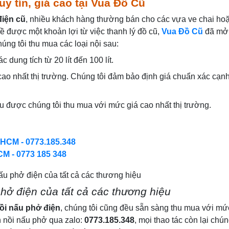
y tín, giá cao tại Vua Đồ Cũ
điện cũ
, nhiều khách hàng thường bán cho các vựa ve chai hoặ
ề được một khoản lợi từ việc thanh lý đồ cũ,
Vua Đồ Cũ
đã mở 
húng tôi thu mua các loại nội sau:
c dung tích từ 20 lít đến 100 lít.
cao nhất thị trường. Chúng tôi đảm bảo định giá chuẩn xác cạnh
u được chúng tôi thu mua với mức giá cao nhất thị trường.
TPHCM - 0773.185.348
CM - 0773 185 348
hở điện của tất cả các thương hiệu
ồi nấu phở điện
, chúng tôi cũng đều sẵn sàng thu mua với mức
h nồi nấu phở qua zalo:
0773.185.348
, mọi thao tác còn lại chún