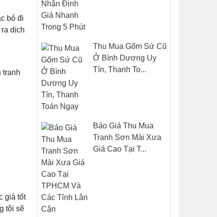
c bỏ đi
ra dịch
Thu Mua Gốm Sứ Cũ
Ở Bình Dương Uy
Tín, Thanh To...
 tranh
Báo Giá Thu Mua
Tranh Sơn Mài Xưa
Giá Cao Tại T...
 giá tốt
g tôi sẽ