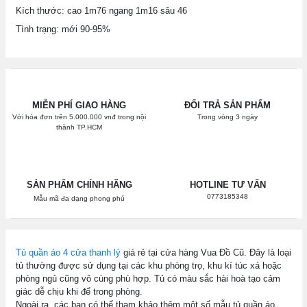
Kích thước: cao 1m76 ngang 1m16 sâu 46
Tình trạng: mới 90-95%
MIỄN PHÍ GIAO HÀNG
ĐỔI TRẢ SẢN PHẨM
Với hóa đơn trên 5.000.000 vnđ trong nội
Trong vòng 3 ngày
thành TP.HCM
SẢN PHẨM CHÍNH HÃNG
HOTLINE TƯ VẤN
0773185348
Mẫu mã đa dạng phong phú
Tủ quần áo 4 cửa thanh lý
giá rẻ tại cửa hàng Vua Đồ Cũ. Đây là loại
tủ thường được sử dụng tại các khu phòng trọ, khu kí túc xá hoặc
phòng ngủ cũng vô cùng phù hợp. Tủ có màu sắc hài hoà tạo cảm
giác dễ chịu khi để trong phòng.
Ngoài ra, các bạn có thể tham khảo thêm một số mẫu tủ quần áo