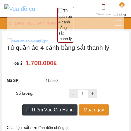
0
Showroom
Giỏ hàng
DANH MỤC SẢN PHẨM
Tủ quần áo 4 cánh bằng sắt thanh lý
1.700.000₫
Giá:
Mã SP:
413950
-
+
Số lượng:
Thêm Vào Giỏ Hàng
Mua ngay
Chất liệu: sắt sơn tĩnh điện chống gỉ