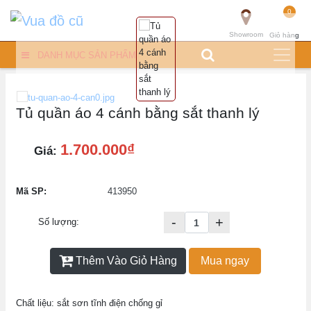
0
Showroom
Giỏ hàng
DANH MỤC SẢN PHẨM
Tủ quần áo 4 cánh bằng sắt thanh lý
1.700.000₫
Giá:
Mã SP:
413950
-
+
Số lượng:
Thêm Vào Giỏ Hàng
Mua ngay
Chất liệu: sắt sơn tĩnh điện chống gỉ