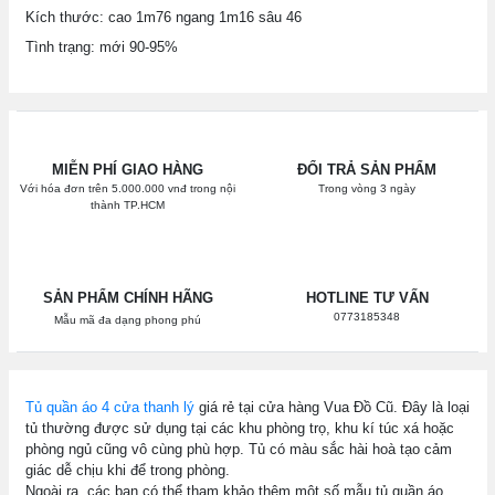
Kích thước: cao 1m76 ngang 1m16 sâu 46
Tình trạng: mới 90-95%
MIỄN PHÍ GIAO HÀNG
ĐỔI TRẢ SẢN PHẨM
Với hóa đơn trên 5.000.000 vnđ trong nội
Trong vòng 3 ngày
thành TP.HCM
SẢN PHẨM CHÍNH HÃNG
HOTLINE TƯ VẤN
0773185348
Mẫu mã đa dạng phong phú
Tủ quần áo 4 cửa thanh lý
giá rẻ tại cửa hàng Vua Đồ Cũ. Đây là loại
tủ thường được sử dụng tại các khu phòng trọ, khu kí túc xá hoặc
phòng ngủ cũng vô cùng phù hợp. Tủ có màu sắc hài hoà tạo cảm
giác dễ chịu khi để trong phòng.
Ngoài ra, các bạn có thể tham khảo thêm một số mẫu tủ quần áo