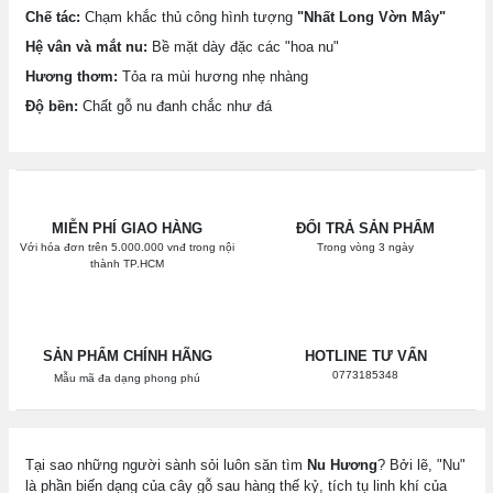
Chế tác:
Chạm khắc thủ công hình tượng
"Nhất Long Vờn Mây"
Hệ vân và mắt nu:
Bề mặt dày đặc các "hoa nu"
Hương thơm:
Tỏa ra mùi hương nhẹ nhàng
Độ bền:
Chất gỗ nu đanh chắc như đá
MIỄN PHÍ GIAO HÀNG
ĐỔI TRẢ SẢN PHẨM
Với hóa đơn trên 5.000.000 vnđ trong nội
Trong vòng 3 ngày
thành TP.HCM
SẢN PHẨM CHÍNH HÃNG
HOTLINE TƯ VẤN
0773185348
Mẫu mã đa dạng phong phú
Tại sao những người sành sỏi luôn săn tìm
Nu Hương
? Bởi lẽ, "Nu"
là phần biến dạng của cây gỗ sau hàng thế kỷ, tích tụ linh khí của