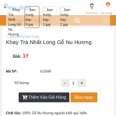
0
Showroom
Giỏ hàng
DANH MỤC SẢN PHẨM
Khay Trà Nhất Long Gỗ Nu Hương
1₫
Giá:
Mã SP:
615049
-
+
Số lượng:
Thêm Vào Giỏ Hàng
Mua ngay
Chất liệu:
100% Gỗ Nu Hương nguyên khối quý hiếm