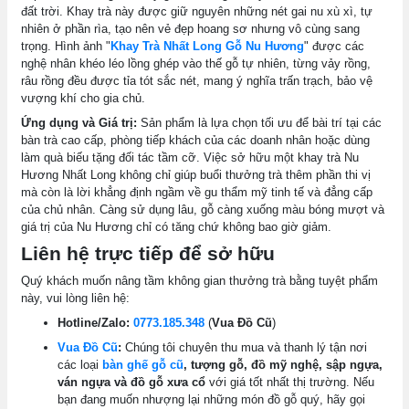
đất trời. Khay trà này được giữ nguyên những nét gai nu xù xì, tự
nhiên ở phần rìa, tạo nên vẻ đẹp hoang sơ nhưng vô cùng sang
trọng. Hình ảnh "
Khay Trà Nhất Long Gỗ Nu Hương
" được các
nghệ nhân khéo léo lồng ghép vào thế gỗ tự nhiên, từng vảy rồng,
râu rồng đều được tỉa tót sắc nét, mang ý nghĩa trấn trạch, bảo vệ
vượng khí cho gia chủ.
Ứng dụng và Giá trị:
Sản phẩm là lựa chọn tối ưu để bài trí tại các
bàn trà cao cấp, phòng tiếp khách của các doanh nhân hoặc dùng
làm quà biếu tặng đối tác tầm cỡ. Việc sở hữu một khay trà Nu
Hương Nhất Long không chỉ giúp buổi thưởng trà thêm phần thi vị
mà còn là lời khẳng định ngầm về gu thẩm mỹ tinh tế và đẳng cấp
của chủ nhân. Càng sử dụng lâu, gỗ càng xuống màu bóng mượt và
giá trị của Nu Hương chỉ có tăng chứ không bao giờ giảm.
Liên hệ trực tiếp để sở hữu
Quý khách muốn nâng tầm không gian thưởng trà bằng tuyệt phẩm
này, vui lòng liên hệ:
Hotline/Zalo:
0773.185.348
(
Vua Đồ Cũ
)
Vua Đồ Cũ
:
Chúng tôi chuyên thu mua và thanh lý tận nơi
các loại
bàn ghế gỗ cũ
, tượng gỗ, đồ mỹ nghệ, sập ngựa,
ván ngựa và đồ gỗ xưa cổ
với giá tốt nhất thị trường. Nếu
bạn đang muốn nhượng lại những món đồ gỗ quý, hãy gọi