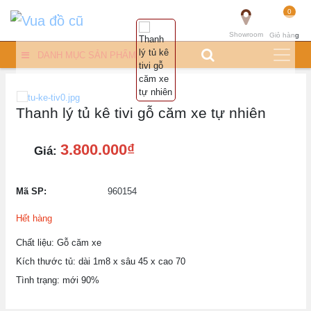
0
Showroom
Giỏ hàng
DANH MỤC SẢN PHẨM
Thanh lý tủ kê tivi gỗ căm xe tự nhiên
3.800.000₫
Giá:
Mã SP:
960154
Hết hàng
Chất liệu: Gỗ căm xe
Kích thước tủ: dài 1m8 x sâu 45 x cao 70
Tình trạng: mới 90%