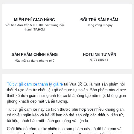
MIỄN PHÍ GIAO HÀNG
ĐỔI TRẢ SẢN PHẨM
Với hóa đơn trên 5.000.000 vnđ trong nội
Trong vòng 3 ngày
thành TP.HCM
SẢN PHẨM CHÍNH HÃNG
HOTLINE TƯ VẤN
0773185348
Mẫu mã đa dạng phong phú
Tủ tivi gỗ căm xe thanh lý giá rẻ
tại Vua Đồ Cũ là một sản phẩm nội
thất được làm từ chất liệu gỗ căm xe tự nhiên. Sản phẩm này được
thiết kế đơn giản nhưng tinh tế, có khả năng tạo nên một không gian
phòng khách đẹp mắt và ấn tượng.
Tủ tivi gỗ căm xe này có kích thước phù hợp với nhiều không gian,
có nhiều ngăn kéo và kệ để bạn có thể sắp xếp các thiết bị điện tử,
tài liệu, sách báo một cách gọn gàng và tiện lợi.
Chất liệu gỗ căm xe tự nhiên cho sản phẩm này có độ bền cao và