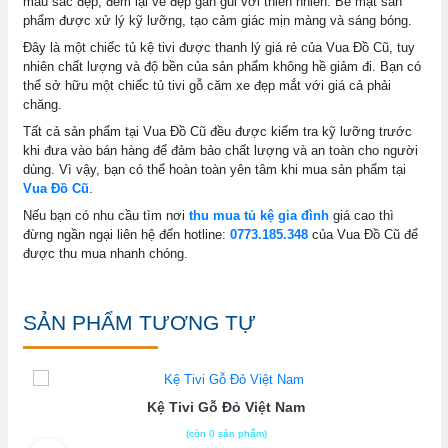
màu sắc đẹp, đem lại vẻ đẹp gần gũi với thiên nhiên. Bề mặt sản
phẩm được xử lý kỹ lưỡng, tạo cảm giác mịn màng và sáng bóng.
Đây là một chiếc tủ kệ tivi được thanh lý giá rẻ của Vua Đồ Cũ, tuy
nhiên chất lượng và độ bền của sản phẩm không hề giảm đi. Bạn có
thể sở hữu một chiếc tủ tivi gỗ căm xe đẹp mắt với giá cả phải
chăng.
Tất cả sản phẩm tại Vua Đồ Cũ đều được kiểm tra kỹ lưỡng trước
khi đưa vào bán hàng để đảm bảo chất lượng và an toàn cho người
dùng. Vì vậy, bạn có thể hoàn toàn yên tâm khi mua sản phẩm tại
Vua Đồ Cũ
.
Nếu bạn có nhu cầu tìm nơi
thu mua tủ kệ gia đình
giá cao thì
đừng ngần ngại liên hệ đến hotline:
0773.185.348
của Vua Đồ Cũ để
được thu mua nhanh chóng.
SẢN PHẨM TƯƠNG TỰ
Kệ Tivi Gỗ Đỏ Việt Nam
(còn 0 sản phẩm)