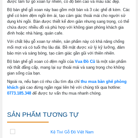
được làm từ gỗ xoan tự nhiên, có độ bền cao và màu sắc đẹp.
Bộ bàn ghế gỗ xoan này bao gồm một bàn và 3 các ghế đi kèm. Các
ghế có kèm đệm ngồi êm ái, tạo cảm giác thoải mái cho người sử
dụng khi ngồi. Bàn được thiết kế đơn giản nhưng sang trọng, có thể
chứa được nhiều đồ và phù hợp với không gian phòng khách gia
đình hoặc nhà hàng, quán cafe.
Với chất liệu gỗ xoan tự nhiên, sản phẩm này có khả năng chống
mối mọt và có tuổi thọ lâu dài. Bề mặt được xử lý kỹ lưỡng, đảm
bảo mịn và sáng bóng, tạo cảm giác gần gũi với thiên nhiên.
Bộ bàn ghế gỗ xoan có đệm ngồi của
Vua Đồ Cũ
là một sản phẩm
nội thất đẳng cấp, mang lại sự thoải mái và sang trọng cho không
gian sống của bạn.
Ngoài ra, nếu bạn có nhu cầu tìm địa chỉ
thu mua bàn ghế phòng
khách
giá cao đừng ngần ngại liên hệ với chúng tôi qua hotline:
0773.185.348
để được tư vấn thu mua nhanh chóng.
SẢN PHẨM TƯƠNG TỰ