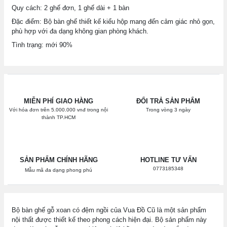
Quy cách: 2 ghế đơn, 1 ghế dài + 1 bàn
Đặc điểm: Bộ bàn ghế thiết kế kiểu hộp mang đến cảm giác nhỏ gọn,
phù hợp với đa dạng không gian phòng khách.
Tình trạng: mới 90%
MIỄN PHÍ GIAO HÀNG
ĐỔI TRẢ SẢN PHẨM
Với hóa đơn trên 5.000.000 vnđ trong nội
Trong vòng 3 ngày
thành TP.HCM
SẢN PHẨM CHÍNH HÃNG
HOTLINE TƯ VẤN
0773185348
Mẫu mã đa dạng phong phú
Bộ bàn ghế gỗ xoan có đệm ngồi của Vua Đồ Cũ là một sản phẩm
nội thất được thiết kế theo phong cách hiện đại. Bộ sản phẩm này