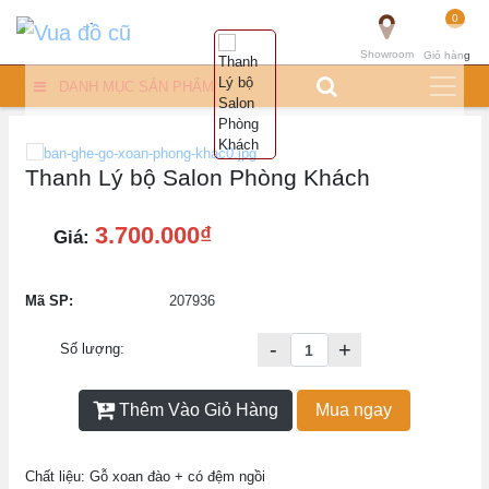
0
Showroom
Giỏ hàng
DANH MỤC SẢN PHẨM
Thanh Lý bộ Salon Phòng Khách
3.700.000₫
Giá:
Mã SP:
207936
-
+
Số lượng:
Thêm Vào Giỏ Hàng
Mua ngay
Chất liệu: Gỗ xoan đào + có đệm ngồi