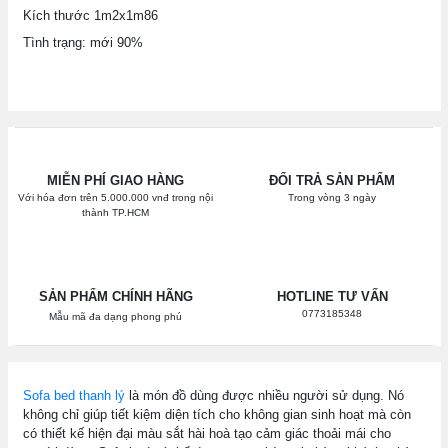
Kích thước 1m2x1m86
Tình trạng: mới 90%
MIỄN PHÍ GIAO HÀNG
ĐỔI TRẢ SẢN PHẨM
Với hóa đơn trên 5.000.000 vnđ trong nội
Trong vòng 3 ngày
thành TP.HCM
SẢN PHẨM CHÍNH HÃNG
HOTLINE TƯ VẤN
0773185348
Mẫu mã đa dạng phong phú
Sofa bed thanh lý
là món đồ dùng được nhiều người sử dụng. Nó
không chỉ giúp tiết kiệm diện tích cho không gian sinh hoạt mà còn
có thiết kế hiện đại màu sắt hài hoà tạo cảm giác thoải mái cho