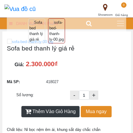
0
Showroom
Giỏ hàng
DANH MỤC SẢN PHẨM
Sofa bed thanh lý giá rẻ
2.300.000₫
Giá:
Mã SP:
418027
-
+
Số lượng:
Thêm Vào Giỏ Hàng
Mua ngay
Chất liệu: Nỉ bọc nệm êm ái, khung sắt dày chắc chắn