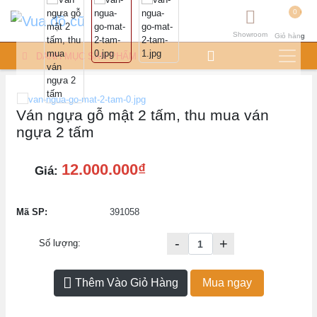
0
Showroom
Giỏ hàng
DANH MỤC SẢN PHẨM
Ván ngựa gỗ mật 2 tấm, thu mua ván
ngựa 2 tấm
12.000.000₫
Giá:
Mã SP:
391058
-
+
Số lượng:
Thêm Vào Giỏ Hàng
Mua ngay