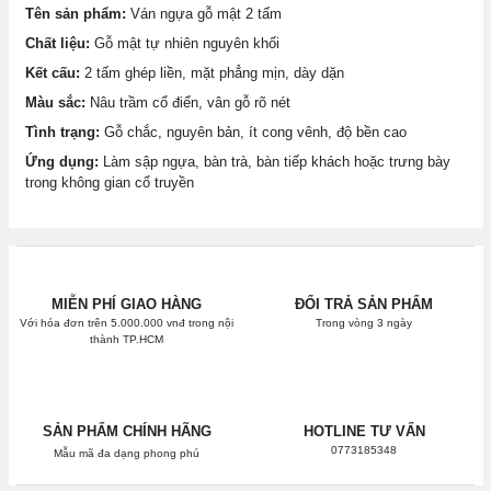
Tên sản phẩm:
Ván ngựa gỗ mật 2 tấm
Chất liệu:
Gỗ mật tự nhiên nguyên khối
Kết cấu:
2 tấm ghép liền, mặt phẳng mịn, dày dặn
Màu sắc:
Nâu trầm cổ điển, vân gỗ rõ nét
Tình trạng:
Gỗ chắc, nguyên bản, ít cong vênh, độ bền cao
Ứng dụng:
Làm sập ngựa, bàn trà, bàn tiếp khách hoặc trưng bày
trong không gian cổ truyền
MIỄN PHÍ GIAO HÀNG
ĐỔI TRẢ SẢN PHẨM
Với hóa đơn trên 5.000.000 vnđ trong nội
Trong vòng 3 ngày
thành TP.HCM
SẢN PHẨM CHÍNH HÃNG
HOTLINE TƯ VẤN
0773185348
Mẫu mã đa dạng phong phú