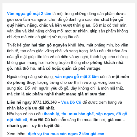
Ván ngựa gỗ mật 2 tấm
là một trong những dòng sản phẩm được
giới sưu tầm và người chơi đồ gỗ đánh giá cao nhờ
chất liệu gỗ
quý hiếm, nặng, chắc và bền vượt thời gian
. Gỗ mật có thớ mịn,
vân đều và khả năng chống mối mọt tự nhiên, giúp sản phẩm không
chỉ đẹp mà còn có giá trị sử dụng lâu dài.
Thiết kế gồm
hai tấm gỗ nguyên khối lớn
, mặt phẳng mịn, bo viền
tinh tế, tạo cảm giác vững chãi và sang trọng. Màu nâu đỏ trầm ấm
của gỗ mật giúp tôn lên vẻ cổ điển và uy nghi, thích hợp cho những
không gian mang hơi hướng truyền thống như
phòng khách nhà
gỗ, nhà thờ họ, nhà cổ hoặc quán cà phê vintage
.
Ngoài công năng sử dụng,
ván ngựa gỗ mật 2 tấm
còn là
một món
đồ phong thủy
, tượng trưng cho sự thịnh vượng, vững bền và
sung túc. Đối với người yêu đồ gỗ, đây không chỉ là món nội thất,
mà còn là
tác phẩm nghệ thuật mang giá trị sưu tầm
.
Liên hệ ngay 0773.185.348 –
Vua Đồ Cũ
để được xem hàng và
nhận
báo giá ưu đãi nhất
.
Nếu bạn có nhu cầu
thanh lý, thu mua bàn ghế, sập ngựa, đồ gỗ
nội thất cũ
,
Vua Đồ Cũ
luôn sẵn sàng thu mua tận nơi,
giá cao –
nhanh gọn – uy tín tuyệt đối
.
Xem thêm:
dịch vụ thu mua ván ngựa 2 tấm giá cao