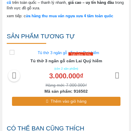
cũ
trên toàn quốc – thanh lý nhanh,
giá cao – uy tín hàng đầu
trong
lĩnh vực đồ gỗ xưa.
xem tiếp: c
ửa hàng thu mua ván ngựa xưa 4 tấm toàn quốc
SẢN PHẨM TƯƠNG TỰ
Tiết kiệm: 57%
i
Tủ thờ 3 ngăn gỗ cẩm Lai Quý hiếm
(còn 2 sản phẩm)
3.000.000₫
Hàng mới: 7.000.000₫
Mã sản phẩm: 916502
Thêm vào giỏ hàng
CÓ THỂ BẠN CŨNG THÍCH