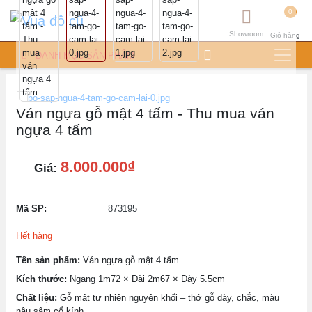
0
Showroom
Giỏ hàng
DANH MỤC SẢN PHẨM
Ván ngựa gỗ mật 4 tấm - Thu mua ván
ngựa 4 tấm
8.000.000₫
Giá:
Mã SP:
873195
Hết hàng
Tên sản phẩm:
Ván ngựa gỗ mật 4 tấm
Kích thước:
Ngang 1m72 × Dài 2m67 × Dày 5.5cm
Chất liệu:
Gỗ mật tự nhiên nguyên khối – thớ gỗ dày, chắc, màu
nâu sậm cổ kính