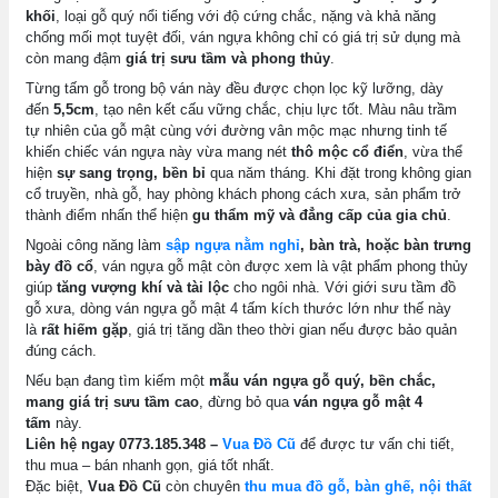
khối
, loại gỗ quý nổi tiếng với độ cứng chắc, nặng và khả năng
chống mối mọt tuyệt đối, ván ngựa không chỉ có giá trị sử dụng mà
còn mang đậm
giá trị sưu tầm và phong thủy
.
Từng tấm gỗ trong bộ ván này đều được chọn lọc kỹ lưỡng, dày
đến
5,5cm
, tạo nên kết cấu vững chắc, chịu lực tốt. Màu nâu trầm
tự nhiên của gỗ mật cùng với đường vân mộc mạc nhưng tinh tế
khiến chiếc ván ngựa này vừa mang nét
thô mộc cổ điển
, vừa thể
hiện
sự sang trọng, bền bỉ
qua năm tháng. Khi đặt trong không gian
cổ truyền, nhà gỗ, hay phòng khách phong cách xưa, sản phẩm trở
thành điểm nhấn thể hiện
gu thẩm mỹ và đẳng cấp của gia chủ
.
Ngoài công năng làm
sập ngựa nằm nghỉ
, bàn trà, hoặc bàn trưng
bày đồ cổ
, ván ngựa gỗ mật còn được xem là vật phẩm phong thủy
giúp
tăng vượng khí và tài lộc
cho ngôi nhà. Với giới sưu tầm đồ
gỗ xưa, dòng ván ngựa gỗ mật 4 tấm kích thước lớn như thế này
là
rất hiếm gặp
, giá trị tăng dần theo thời gian nếu được bảo quản
đúng cách.
Nếu bạn đang tìm kiếm một
mẫu ván ngựa gỗ quý, bền chắc,
mang giá trị sưu tầm cao
, đừng bỏ qua
ván ngựa gỗ mật 4
tấm
này.
Liên hệ ngay 0773.185.348 –
Vua Đồ Cũ
để được tư vấn chi tiết,
thu mua – bán nhanh gọn, giá tốt nhất.
Đặc biệt,
Vua Đồ Cũ
còn chuyên
thu mua đồ gỗ, bàn ghế, nội thất