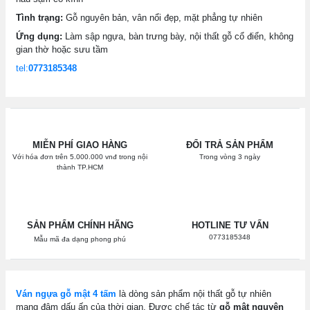
Tình trạng:
Gỗ nguyên bản, vân nổi đẹp, mặt phẳng tự nhiên
Ứng dụng:
Làm sập ngựa, bàn trưng bày, nội thất gỗ cổ điển, không
gian thờ hoặc sưu tầm
tel:
0773185348
MIỄN PHÍ GIAO HÀNG
ĐỔI TRẢ SẢN PHẨM
Với hóa đơn trên 5.000.000 vnđ trong nội
Trong vòng 3 ngày
thành TP.HCM
SẢN PHẨM CHÍNH HÃNG
HOTLINE TƯ VẤN
0773185348
Mẫu mã đa dạng phong phú
Ván ngựa gỗ mật 4 tấm
là dòng sản phẩm nội thất gỗ tự nhiên
mang đậm dấu ấn của thời gian. Được chế tác từ
gỗ mật nguyên