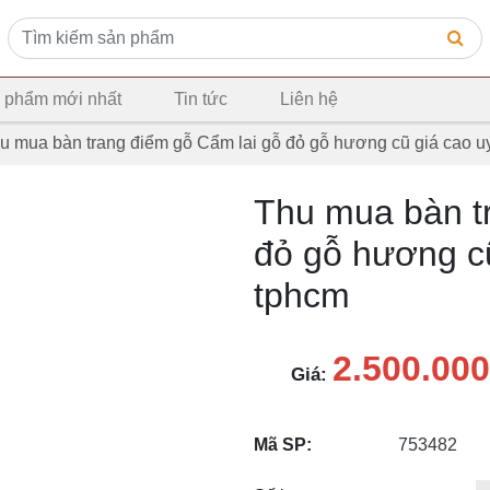
 phẩm mới nhất
Tin tức
Liên hệ
u mua bàn trang điểm gỗ Cẩm lai gỗ đỏ gỗ hương cũ giá cao uy 
Thu mua bàn t
đỏ gỗ hương cũ 
tphcm
2.500.000
Giá:
Mã SP:
753482