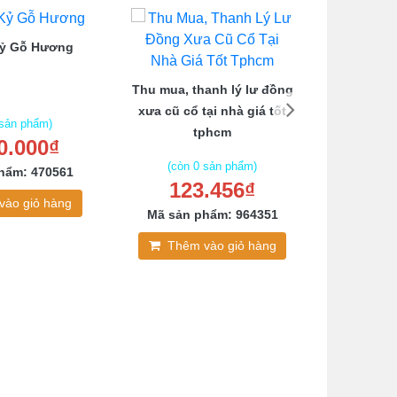
Kỷ Gỗ Hương
Bộ Salo
Thu mua, thanh lý lư đồng
xưa cũ cổ tại nhà giá tốt
 sản phẩm)
tphcm
0.000₫
(còn
4.5
(còn 0 sản phẩm)
hẩm: 470561
123.456₫
Mã sản
vào giỏ hàng
Mã sản phẩm: 964351
Thê
Thêm vào giỏ hàng