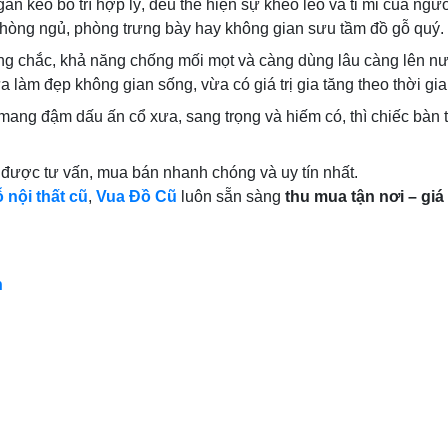
ăn kéo bố trí hợp lý, đều thể hiện sự khéo léo và tỉ mỉ của ngư
 phòng ngủ, phòng trưng bày hay không gian sưu tầm đồ gỗ quý.
ng chắc, khả năng chống mối mọt và càng dùng lâu càng lên nư
 làm đẹp không gian sống, vừa có giá trị gia tăng theo thời gia
mang đậm dấu ấn cổ xưa, sang trọng và hiếm có, thì chiếc bàn 
 được tư vấn, mua bán nhanh chóng và uy tín nhất.
 nội thất cũ
,
Vua Đồ Cũ
luôn sẵn sàng
thu mua tận nơi – gi
n