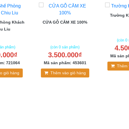
Trường 
Phòng Khách
CỬA GỖ CĂM XE 100%
u Liu
(còn 0
4.50
sản phẩm)
(còn 0 sản phẩm)
0.000₫
3.500.000₫
Mã sản p
m: 721064
Mã sản phẩm: 453601
Thêm 
o giỏ hàng
Thêm vào giỏ hàng