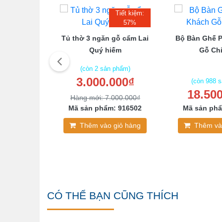
Tiết kiệm:
57%
Tủ thờ 3 ngăn gỗ cẩm Lai
Bộ Bàn Ghế 
- Thu Mua
Quý hiếm
Gỗ Chi
h Phi Câu
(còn 2 sản phẩm)
 Cổ
3.000.000₫
(còn 988 
18.50
 phẩm)
Hàng mới: 7.000.000₫
000₫
Mã sản phẩm: 916502
Mã sản phẩ
: 089256
Thêm vào giỏ hàng
Thêm và
giỏ hàng
CÓ THỂ BẠN CŨNG THÍCH