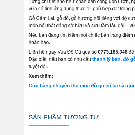
Từng chi tiết nhỏ như chân bàn cong uốn lượn, ng
vừa có tính ứng dụng thực tế, phù hợp đặt trong
Gỗ Cẩm Lai, gỗ đỏ, gỗ hương nổi tiếng với độ cứ
món nội thất đáng sở hữu và sưu tầm lâu dài – vừa
Nếu bạn đang tìm kiếm một chiếc bàn trang điểm 
hoàn hảo.
Liên hệ ngay Vua Đồ Cũ qua số
0773.185.348
để
Đặc biệt, nếu bạn có nhu cầu
thanh lý bàn, đồ gỗ
tuyệt đối.
Xem thêm:
Cửa hàng chuyên thu mua đồ gỗ cũ tại sài gò
SẢN PHẨM TƯƠNG TỰ