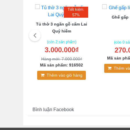
Tiết kiệm:
57%
Ghế gấp 
hê Phong
Tủ thờ 3 ngăn gỗ cẩm Lai
Điển
Quý hiếm
(còn 2 sản phẩm)
(còn 0 s
3.000.000₫
270.
 phẩm)
00₫
Mã sản phẩ
Hàng mới: 7.000.000₫
: 102495
Mã sản phẩm: 916502
Thêm và
giỏ hàng
Thêm vào giỏ hàng
Bình luận Facebook