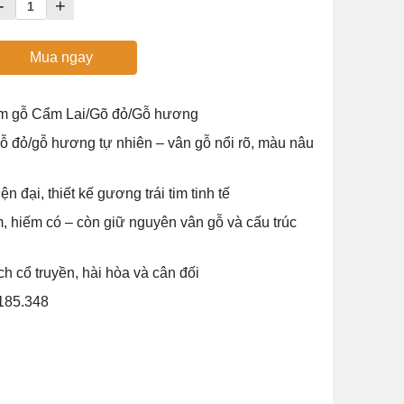
-
+
Mua ngay
ểm gỗ Cẩm Lai/Gõ đỏ/Gỗ hương
 đỏ/gỗ hương tự nhiên – vân gỗ nổi rõ, màu nâu
n đại, thiết kế gương trái tim tinh tế
 hiếm có – còn giữ nguyên vân gỗ và cấu trúc
 cổ truyền, hài hòa và cân đối
185.348