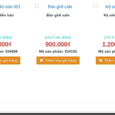
liền bàn
Bàn ghế cafe
Kệ siê
ản phẩm)
(còn 0 sản phẩm)
(còn 3
000₫
900.000₫
1.20
m: 534806
Mã sản phẩm: 534192
Mã sản p
o giỏ hàng
Thêm vào giỏ hàng
Thêm 