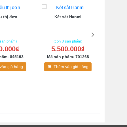
u thị đơn
Két sắt Hanmi
Tủ lo
 sản phẩm)
(còn 0 sản phẩm)
(còn
0.000₫
5.500.000₫
1.2
hẩm: 845193
Mã sản phẩm: 701268
Mã sản
vào giỏ hàng
Thêm vào giỏ hàng
Thê